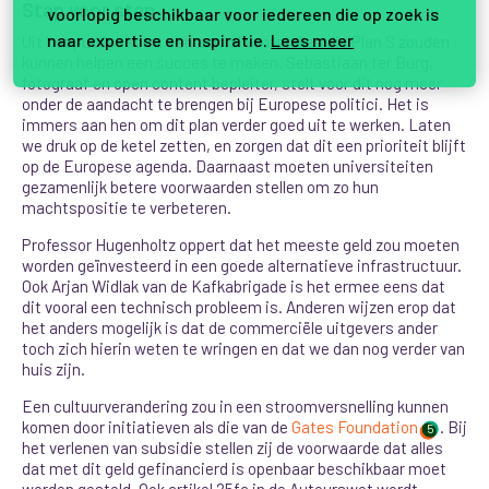
Stap voor stap
voorlopig beschikbaar voor iedereen die op zoek is
naar expertise en inspiratie.
Lees meer
Uit het publiek komt een aantal voorstellen die Plan S zouden
kunnen helpen een succes te m
aken. Sebastiaan ter Burg,
fotograaf en open content bepleiter, stelt voor dit nog meer
onder de aandacht te brengen bij Europese politici. Het is
immers aan hen om dit plan verder goed uit te werken. Laten
we druk op de ketel zetten, en zorgen dat dit een prioriteit blijft
op de Europese agenda. Daarnaast moeten universiteiten
gezamenlijk betere voorwaarden stellen om zo hun
machtspositie te verbeteren.
Professor Hugenholtz oppert dat het meeste geld zou moeten
worden geïnvesteerd in een goede alternatieve infrastructuur.
Ook Arjan Widlak van de Kafkabrigade is het ermee eens dat
dit vooral een technisch probleem is. Anderen wijzen erop dat
het anders mogelijk is dat de commerciële uitgevers ander
toch zich hierin weten te wringen en dat we dan nog verder van
huis zijn.
Een cultuurverandering zou in een stroomversnelling kunnen
komen door initiatieven als die van de
Gates Foundation
. Bij
5
het verlenen van subsidie stellen zij de voorwaarde dat alles
dat met dit geld gefinancierd is openbaar beschikbaar moet