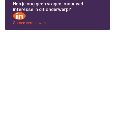
H
e
b
j
e
n
o
g
g
e
e
n
v
r
a
g
e
n
,
m
a
a
r
w
e
l
i
n
t
e
r
e
s
s
e
i
n
d
i
t
o
n
d
e
r
w
e
r
p
?
Samen vernieuwen.