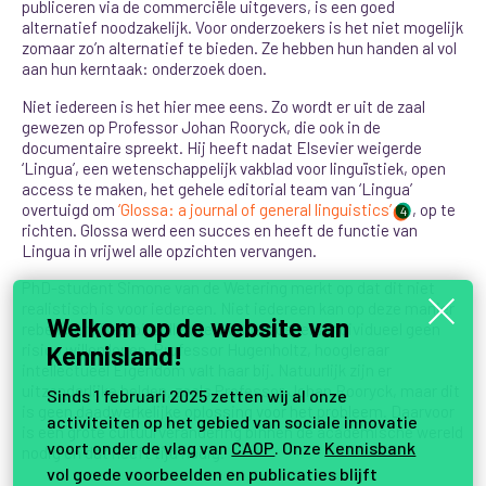
publiceren via de commerciële uitgevers, is een goed
alternatief noodzakelijk.
Voor onderzoekers is het niet mogelijk
zomaar zo’n alternatief te bieden. Ze hebben hun handen al vol
aan hun kerntaak: onderzoek doen.
Niet iedereen is het hier mee eens. Zo wordt er uit de zaal
gewezen op Professor Johan Rooryck, die ook in de
documentaire spreekt. Hij heeft nadat Elsevier weigerde
‘Lingua’, een wetenschappelijk vakblad voor linguïstiek, open
access te maken, het gehele editorial team van ‘Lingua’
overtuigd om
‘
Glossa: a journal of general linguistics
’
, op te
4
richten. Glossa werd een succes en heeft de functie van
Lingua in vrijwel alle opzichten vervangen.
PhD-student Simone van de Wetering merkt op dat dit niet
realistisch is voor iedereen. Niet iedereen kan op deze manier
Welkom op de website van
rebelleren. Daarbij zullen veel onderzoekers individueel geen
Kennisland!
risico willen lopen. Professor Hugenholtz, hoogleraar
intellectueel Eigendom valt haar bij. Natuurlijk zijn er
uitzonderlijke helden, zoals Professor Johan Rooryck, maar dit
Sinds 1 februari 2025 zetten wij al onze
is geen daadwerkelijke oplossing voor het probleem. Daarvoor
activiteiten op het gebied van sociale innovatie
is een grote cultuurverandering binnen de academische wereld
voort onder de vlag van
CAOP
. Onze
Kennisbank
nodig en dat heeft tijd nodig.
vol goede voorbeelden en publicaties blijft