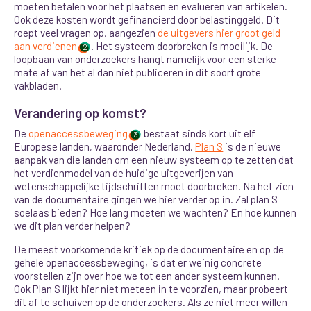
moeten betalen voor het plaatsen en evalueren van artikelen.
Ook deze kosten wordt gefinancierd door belastinggeld. Dit
roept veel vragen op, aangezien
de uitgevers hier groot geld
aan verdienen
. Het systeem doorbreken is moeilijk. De
2
loopbaan van onderzoekers hangt namelijk voor een sterke
mate af van het al dan niet publiceren in dit soort grote
vakbladen.
Verandering op komst?
De
openaccessbeweging
bestaat sinds kort uit elf
3
Europese landen, waaronder Nederland.
Plan S
is de nieuwe
aanpak van die landen om een nieuw systeem op te zetten dat
het verdienmodel van de huidige uitgeverijen van
wetenschappelijke tijdschriften moet doorbreken. Na het zien
van de documentaire gingen we hier verder op in. Zal plan S
soelaas bieden? Hoe lang moeten we wachten? En hoe kunnen
we dit plan verder helpen?
De meest voorkomende kritiek op de documentaire en op de
gehele openaccessbeweging, is dat er weinig concrete
voorstellen zijn over hoe we tot een ander systeem kunnen.
Ook Plan S lijkt hier niet meteen in te voorzien, maar probeert
dit af te schuiven op de onderzoekers. Als ze niet meer willen