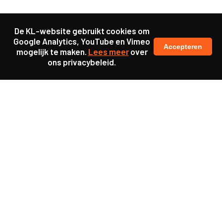
De KL-website gebruikt cookies om
Google Analytics, YouTube en Vimeo
Accepteren
mogelijk te maken.
Lees meer
over
ons privacybeleid.
Samen maakten we ons sterk voor
meer prioriteit voor gezondheid in onze samenleving.
kennis en ervaring van jongeren en onderwijsprofessionals
als uitgangspunt voor beter onderwijs.
een beter functionerende overheid door versterkte
samenwerking met bewoners.
info@caop.nl