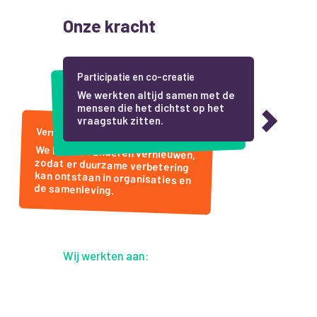
Onze kracht
Participatie en co-creatie
Verbinden
We werkten altijd samen met de
Wij brachten de wereld waarin
mensen die het dichtst op het
mensen leven en de wereld van
vraagstuk zitten.
systemen bij elkaar.
Vernieuwend vermogen
We leerden anderen vernieuwen,
zodat er duurzame verbetering
kan ontstaan in organisaties en
de samenleving.
Wij werkten aan: