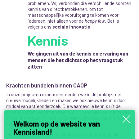
problemen.
Wij verbonden die verschillende soorten
kennis van directbetrokkenen, om tot
maatschappelijke vooruitgang te komen voor
iedereen, niet alleen voor de
happy few
. Dat is
volgens ons
sociale innovatie
.
Kennis
We gingen uit van de kennis en ervaring van
mensen die het dichtst op het vraagstuk
zitten
Krachten bundelen binnen CAOP
In onze projecten experimenteerden we in de praktijk met
nieuwe mogelijkheden en maken we ook nieuwe kennis door
middel van actieonderzoek. Die waardevolle kennis uit de
praktijk zetten we binnen heel CAOP in en delen we met zoveel
mogelijk mensen in Nederland. Want wij weten: kennis wordt
Welkom op de website van
nog veel meer waard als je het deelt.
Kennisland!
W
e
werken aan een samenleving waarin maatschappelijke