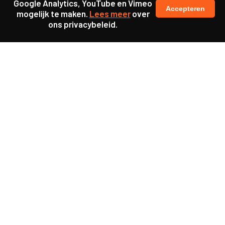
Google Analytics, YouTube en Vimeo
Accepteren
mogelijk te maken.
Lees meer
over
ons privacybeleid.
Samen maakten we ons sterk voor
meer prioriteit voor gezondheid in onze samenleving.
kennis en ervaring van jongeren en onderwijsprofessionals
als uitgangspunt voor beter onderwijs.
een beter functionerende overheid door versterkte
samenwerking met bewoners.
info@caop.nl
Praktische informatie