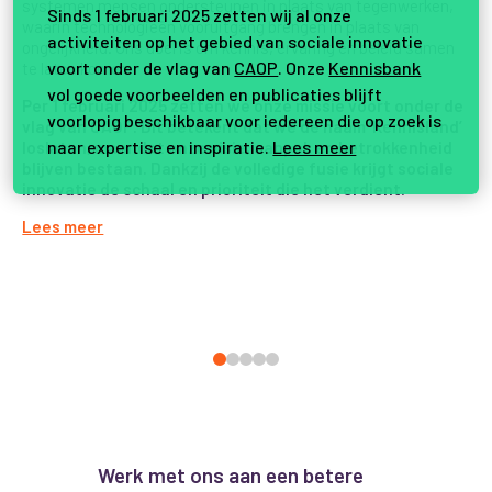
systemen
mensen ondersteunen in plaats van tegenwerken,
Sinds 1 februari 2025 zetten wij al onze
waarin technologieën vooruitgang brengen in plaats van
activiteiten op het gebied van sociale innovatie
ongelijkheid. Ons doel is om kennis, ervaring en beleid samen
voort onder de vlag van
CAOP
. Onze
Kennisbank
te laten komen.
vol goede voorbeelden en publicaties blijft
Per 1 februari 2025 zetten we onze missie voort onder de
voorlopig beschikbaar voor iedereen die op zoek is
vlag van CAOP. Dit betekent dat we de naam ‘Kennisland’
naar expertise en inspiratie.
Lees meer
loslaten, maar dat onze visie, aanpak en betrokkenheid
blijven bestaan. Dankzij de volledige fusie krijgt sociale
innovatie de schaal en prioriteit die het verdient.
Lees meer
Werk met ons aan een betere