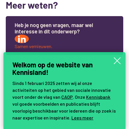
Meer weten?
H
e
b
j
e
n
o
g
g
e
e
n
v
r
a
g
e
n
,
m
a
a
r
w
e
l
i
n
t
e
r
e
s
s
e
i
n
d
i
t
o
n
d
e
r
w
e
r
p
?
Samen vernieuwen.
Welkom op de website van
Kennisland!
Sinds 1 februari 2025 zetten wij al onze
activiteiten op het gebied van sociale innovatie
voort onder de vlag van
CAOP
. Onze
Kennisbank
vol goede voorbeelden en publicaties blijft
voorlopig beschikbaar voor iedereen die op zoek is
naar expertise en inspiratie.
Lees meer