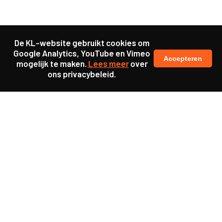
De KL-website gebruikt cookies om
Google Analytics, YouTube en Vimeo
Accepteren
mogelijk te maken.
Lees meer
over
ons privacybeleid.
Samen maakten we ons sterk voor
meer prioriteit voor gezondheid in onze samenleving.
kennis en ervaring van jongeren en onderwijsprofessionals
als uitgangspunt voor beter onderwijs.
een beter functionerende overheid door versterkte
samenwerking met bewoners.