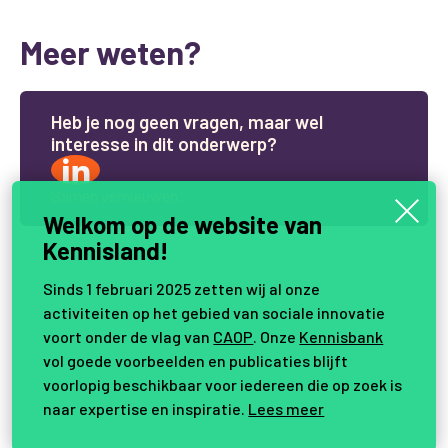
Meer weten?
H
e
b
j
e
n
o
g
g
e
e
n
v
r
a
g
e
n
,
m
a
a
r
w
e
l
i
n
t
e
r
e
s
s
e
i
n
d
i
t
o
n
d
e
r
w
e
r
p
?
Samen vernieuwen.
Welkom op de website van
Kennisland!
Sinds 1 februari 2025 zetten wij al onze
activiteiten op het gebied van sociale innovatie
voort onder de vlag van
CAOP
. Onze
Kennisbank
vol goede voorbeelden en publicaties blijft
voorlopig beschikbaar voor iedereen die op zoek is
naar expertise en inspiratie.
Lees meer