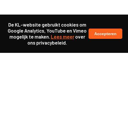
De KL-website gebruikt cookies om
Google Analytics, YouTube en Vimeo
Accepteren
mogelijk te maken.
Lees meer
over
ons privacybeleid.
Samen maakten we ons sterk voor
meer prioriteit voor gezondheid in onze samenleving.
kennis en ervaring van jongeren en onderwijsprofessionals
als uitgangspunt voor beter onderwijs.
een beter functionerende overheid door versterkte
samenwerking met bewoners.