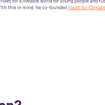
trives for a liveable world for young people and f
ith this in mind, he co-founded
Youth for Climat
en?