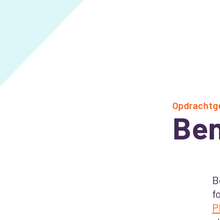
Opdrachtg
Ben
B
f
P