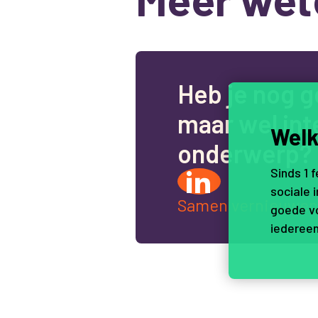
H
e
b
j
e
n
o
g
g
m
a
a
r
w
e
l
i
n
t
Welk
o
n
d
e
r
w
e
r
p
?
Sinds 1 
sociale 
Samen vernieuwen
goede vo
iedereen