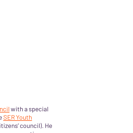
ncil
with a special
he
SER Youth
itizens’ council). He