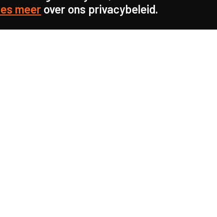
es meer
over ons privacybeleid.
s sterk voor
d in onze
info@caop.nl
n en
Praktische info
gangspunt voor beter