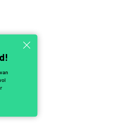
d!
 van
vol
r