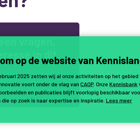
e
e
n
v
r
a
g
e
n
,
e
r
e
s
s
e
i
n
d
i
t
om op de website van Kennislan
februari 2025 zetten wij al onze activiteiten op het gebied
innovatie voort onder de vlag van
CAOP
. Onze
Kennisbank
.
orbeelden en publicaties blijft voorlopig beschikbaar voo
 die op zoek is naar expertise en inspiratie.
Lees meer