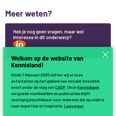
Meer weten?
H
e
b
j
e
n
o
g
g
e
e
n
v
r
a
g
e
n
,
m
a
a
r
w
e
l
i
n
t
e
r
e
s
s
e
i
n
d
i
t
o
n
d
e
r
w
e
r
p
?
Samen vernieuwen.
Welkom op de website van
Kennisland!
Sinds 1 februari 2025 zetten wij al onze
activiteiten op het gebied van sociale innovatie
voort onder de vlag van
CAOP
. Onze
Kennisbank
vol goede voorbeelden en publicaties blijft
voorlopig beschikbaar voor iedereen die op zoek is
naar expertise en inspiratie.
Lees meer