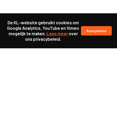
De KL-website gebruikt cookies om
Google Analytics, YouTube en Vimeo
Accepteren
mogelijk te maken.
Lees meer
over
ons privacybeleid.
Samen maakten we ons sterk voor
meer prioriteit voor gezondheid in onze samenleving.
kennis en ervaring van jongeren en onderwijsprofessionals
als uitgangspunt voor beter onderwijs.
een beter functionerende overheid door versterkte
samenwerking met bewoners.