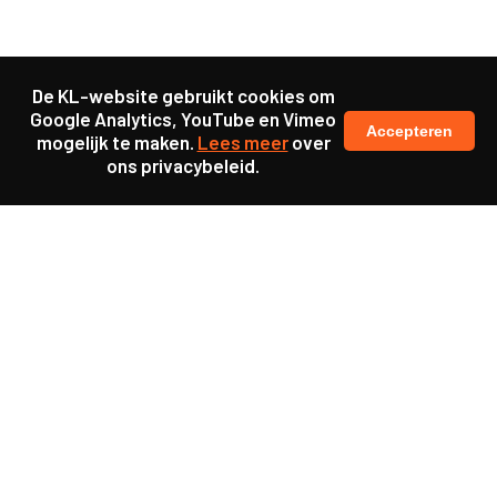
De KL-website gebruikt cookies om
Google Analytics, YouTube en Vimeo
Accepteren
mogelijk te maken.
Lees meer
over
ons privacybeleid.
Samen maakten we ons sterk voor
meer prioriteit voor gezondheid in onze samenleving.
kennis en ervaring van jongeren en onderwijsprofessionals
als uitgangspunt voor beter onderwijs.
een beter functionerende overheid door versterkte
samenwerking met bewoners.