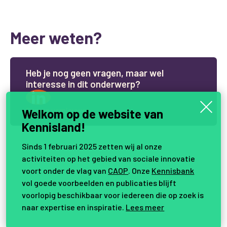
Meer weten?
H
e
b
j
e
n
o
g
g
e
e
n
v
r
a
g
e
n
,
m
a
a
r
w
e
l
i
n
t
e
r
e
s
s
e
i
n
d
i
t
o
n
d
e
r
w
e
r
p
?
Samen vernieuwen.
Welkom op de website van
Kennisland!
Sinds 1 februari 2025 zetten wij al onze
activiteiten op het gebied van sociale innovatie
voort onder de vlag van
CAOP
. Onze
Kennisbank
vol goede voorbeelden en publicaties blijft
voorlopig beschikbaar voor iedereen die op zoek is
naar expertise en inspiratie.
Lees meer