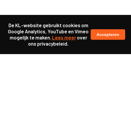
De KL-website gebruikt cookies om
Google Analytics, YouTube en Vimeo
Accepteren
mogelijk te maken.
Lees meer
over
ons privacybeleid.
Samen maakten we ons sterk voor
meer prioriteit voor gezondheid in onze samenleving.
kennis en ervaring van jongeren en onderwijsprofessionals
als uitgangspunt voor beter onderwijs.
een beter functionerende overheid door versterkte
samenwerking met bewoners.