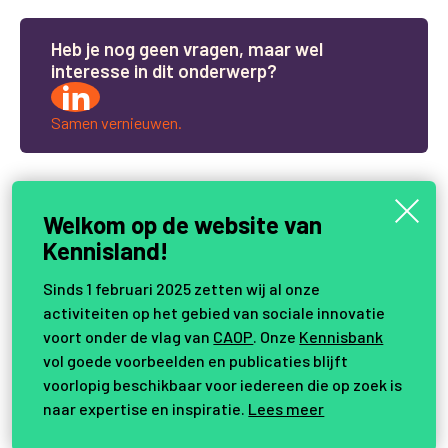
H
e
b
j
e
n
o
g
g
e
e
n
v
r
a
g
e
n
,
m
a
a
r
w
e
l
i
n
t
e
r
e
s
s
e
i
n
d
i
t
o
n
d
e
r
w
e
r
p
?
Samen vernieuwen.
Welkom op de website van
Kennisland!
Sinds 1 februari 2025 zetten wij al onze
activiteiten op het gebied van sociale innovatie
voort onder de vlag van
CAOP
. Onze
Kennisbank
vol goede voorbeelden en publicaties blijft
voorlopig beschikbaar voor iedereen die op zoek is
naar expertise en inspiratie.
Lees meer