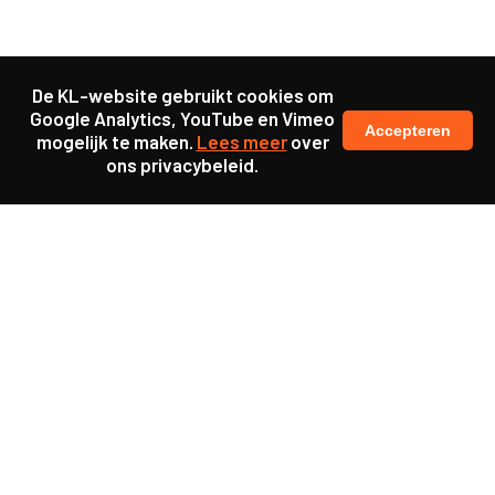
De KL-website gebruikt cookies om
Google Analytics, YouTube en Vimeo
Accepteren
mogelijk te maken.
Lees meer
over
ons privacybeleid.
Samen maakten we ons sterk voor
meer prioriteit voor gezondheid in onze samenleving.
kennis en ervaring van jongeren en onderwijsprofessionals
als uitgangspunt voor beter onderwijs.
een beter functionerende overheid door versterkte
samenwerking met bewoners.