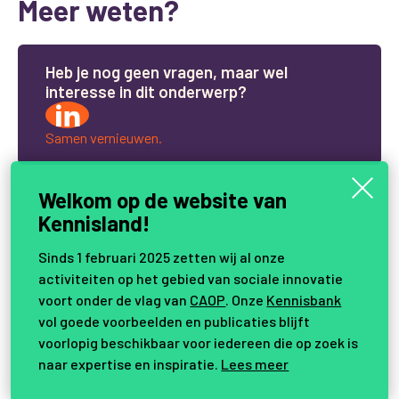
Meer weten?
H
e
b
j
e
n
o
g
g
e
e
n
v
r
a
g
e
n
,
m
a
a
r
w
e
l
i
n
t
e
r
e
s
s
e
i
n
d
i
t
o
n
d
e
r
w
e
r
p
?
Samen vernieuwen.
Welkom op de website van
Kennisland!
Sinds 1 februari 2025 zetten wij al onze
activiteiten op het gebied van sociale innovatie
voort onder de vlag van
CAOP
. Onze
Kennisbank
vol goede voorbeelden en publicaties blijft
voorlopig beschikbaar voor iedereen die op zoek is
naar expertise en inspiratie.
Lees meer