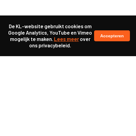
De KL-website gebruikt cookies om
Google Analytics, YouTube en Vimeo
Accepteren
mogelijk te maken.
Lees meer
over
ons privacybeleid.
Samen maakten we ons sterk voor
meer prioriteit voor gezondheid in onze samenleving.
kennis en ervaring van jongeren en onderwijsprofessionals
als uitgangspunt voor beter onderwijs.
een beter functionerende overheid door versterkte
samenwerking met bewoners.