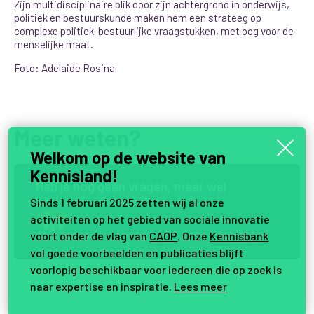
Zijn multidisciplinaire blik door zijn achtergrond in onderwijs,
politiek en bestuurskunde maken hem een strateeg op
complexe politiek-bestuurlijke vraagstukken, met oog voor de
menselijke maat.
Foto: Adelaide Rosina
Meer weten?
Welkom op de website van
Kennisland!
H
e
b
j
e
n
o
g
g
e
e
n
v
r
a
g
e
n
,
m
a
a
r
w
e
l
i
n
t
e
r
e
s
s
e
i
n
d
i
t
o
n
d
e
r
w
e
r
p
?
Sinds 1 februari 2025 zetten wij al onze
activiteiten op het gebied van sociale innovatie
voort onder de vlag van
CAOP
. Onze
Kennisbank
Samen vernieuwen.
vol goede voorbeelden en publicaties blijft
voorlopig beschikbaar voor iedereen die op zoek is
naar expertise en inspiratie.
Lees meer