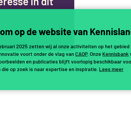
e
r
e
s
s
e
i
n
d
i
t
om op de website van Kennislan
.
februari 2025 zetten wij al onze activiteiten op het gebied
innovatie voort onder de vlag van
CAOP
. Onze
Kennisbank
orbeelden en publicaties blijft voorlopig beschikbaar voo
 die op zoek is naar expertise en inspiratie.
Lees meer