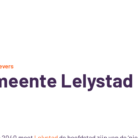
evers
eente Lelystad
n 2040 moet
Lelystad
de hoofdstad zijn van de ‘ni