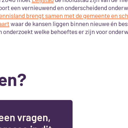
oort een vernieuwend en onderscheidend onderwi
ennisland brengt samen met de gemeente en sch
aart
waar de kansen liggen binnen nieuwe én bes
n onderzoekt welke behoeftes er zijn voor onderw
en?
e
e
n
v
r
a
g
e
n
,