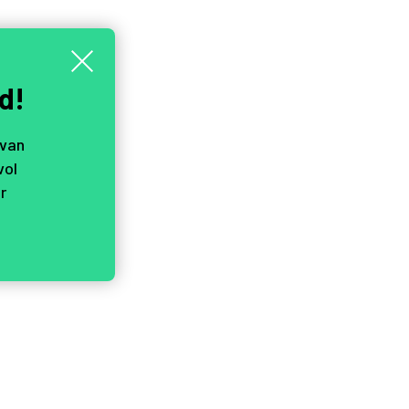
d!
 van
vol
r