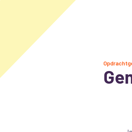
Opdrachtg
Gem
I