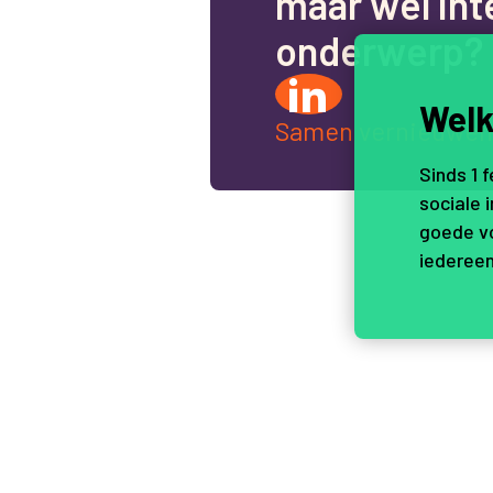
m
a
a
r
w
e
l
i
n
t
o
n
d
e
r
w
e
r
p
?
Welk
Samen vernieuwen
Sinds 1 
sociale 
goede vo
iedereen