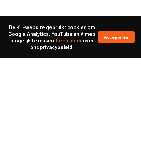
De KL-website gebruikt cookies om
Google Analytics, YouTube en Vimeo
Accepteren
mogelijk te maken.
Lees meer
over
ons privacybeleid.
Samen maakten we ons sterk voor
meer prioriteit voor gezondheid in onze samenleving.
kennis en ervaring van jongeren en onderwijsprofessionals
als uitgangspunt voor beter onderwijs.
een beter functionerende overheid door versterkte
samenwerking met bewoners.