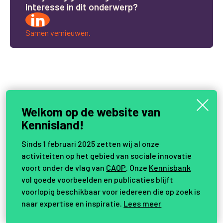
i
n
t
e
r
e
s
s
e
i
n
d
i
t
o
n
d
e
r
w
e
r
p
?
Samen vernieuwen.
Welkom op de website van
Kennisland!
Sinds 1 februari 2025 zetten wij al onze
activiteiten op het gebied van sociale innovatie
voort onder de vlag van
CAOP
. Onze
Kennisbank
vol goede voorbeelden en publicaties blijft
voorlopig beschikbaar voor iedereen die op zoek is
naar expertise en inspiratie.
Lees meer