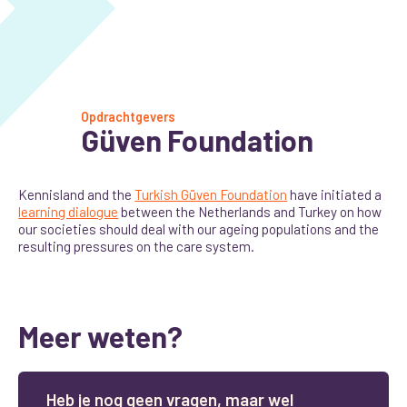
Opdrachtgevers
Güven Foundation
Kennisland and the
Turkish Güven Foundation
have initiated a
learning dialogue
between the Netherlands and Turkey on how
our societies should deal with our ageing populations and the
resulting pressures on the care system.
Meer weten?
H
e
b
j
e
n
o
g
g
e
e
n
v
r
a
g
e
n
,
m
a
a
r
w
e
l