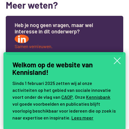
Meer weten?
H
e
b
j
e
n
o
g
g
e
e
n
v
r
a
g
e
n
,
m
a
a
r
w
e
l
i
n
t
e
r
e
s
s
e
i
n
d
i
t
o
n
d
e
r
w
e
r
p
?
Samen vernieuwen.
Welkom op de website van
Kennisland!
Sinds 1 februari 2025 zetten wij al onze
activiteiten op het gebied van sociale innovatie
voort onder de vlag van
CAOP
. Onze
Kennisbank
vol goede voorbeelden en publicaties blijft
voorlopig beschikbaar voor iedereen die op zoek is
naar expertise en inspiratie.
Lees meer