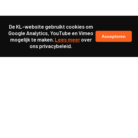
De KL-website gebruikt cookies om
Google Analytics, YouTube en Vimeo
Accepteren
mogelijk te maken.
Lees meer
over
ons privacybeleid.
Samen maakten we ons sterk voor
meer prioriteit voor gezondheid in onze samenleving.
kennis en ervaring van jongeren en onderwijsprofessionals
als uitgangspunt voor beter onderwijs.
een beter functionerende overheid door versterkte
samenwerking met bewoners.