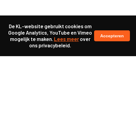
De KL-website gebruikt cookies om
Google Analytics, YouTube en Vimeo
Accepteren
mogelijk te maken.
Lees meer
over
ons privacybeleid.
Samen maakten we ons sterk voor
meer prioriteit voor gezondheid in onze samenleving.
kennis en ervaring van jongeren en onderwijsprofessionals
als uitgangspunt voor beter onderwijs.
een beter functionerende overheid door versterkte
samenwerking met bewoners.