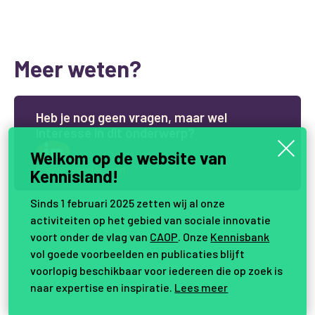
Meer weten?
H
e
b
j
e
n
o
g
g
e
e
n
v
r
a
g
e
n
,
m
a
a
r
w
e
l
i
n
t
e
r
e
s
s
e
i
n
d
i
t
o
n
d
e
r
w
e
r
p
?
Welkom op de website van
Samen vernieuwen.
Kennisland!
Sinds 1 februari 2025 zetten wij al onze
activiteiten op het gebied van sociale innovatie
voort onder de vlag van
CAOP
. Onze
Kennisbank
vol goede voorbeelden en publicaties blijft
voorlopig beschikbaar voor iedereen die op zoek is
naar expertise en inspiratie.
Lees meer