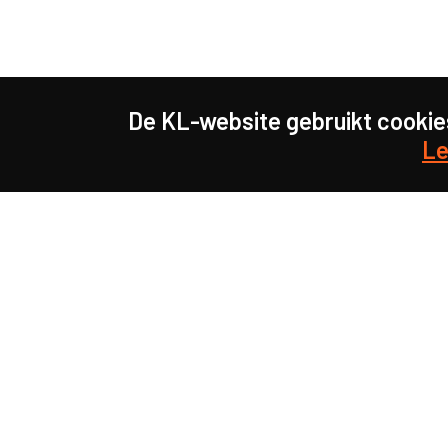
De KL-website gebruikt cookie
Le
Samen maakten we on
meer prioriteit voor gezondhei