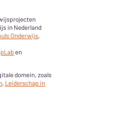
wijsprojecten
js in Nederland
puls Onderwijs
,
apLab
en
gitale domein, zoals
n
,
Leiderschap in