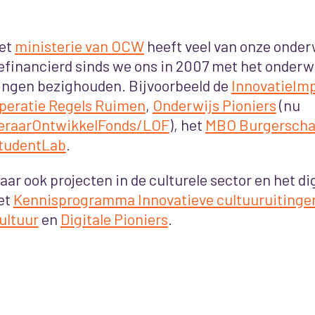
et
ministerie van OCW
heeft veel van onze onder
efinancierd sinds we ons in 2007 met het onderwi
ingen bezighouden. Bijvoorbeeld de
InnovatieIm
peratie Regels Ruimen
,
Onderwijs Pioniers
(nu
eraarOntwikkelFonds/LOF
), het
MBO Burgersch
tudentLab
.
aar ook projecten in de culturele sector en het di
et
Kennisprogramma Innovatieve cultuuruitinge
ultuur
en
Digitale Pioniers
.