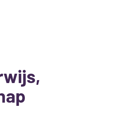
rwijs,
hap