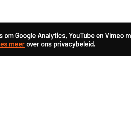
s om Google Analytics, YouTube en Vimeo mo
es meer
over ons privacybeleid.
s sterk voor
d in onze
info@caop.nl