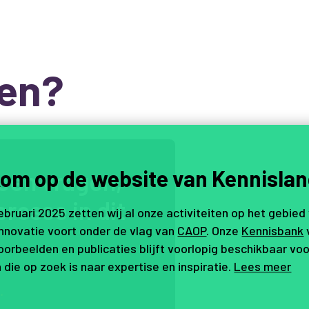
en?
om op de website van Kennislan
e
e
n
v
r
a
g
e
n
,
e
r
e
s
s
e
i
n
d
i
t
februari 2025 zetten wij al onze activiteiten op het gebied
innovatie voort onder de vlag van
CAOP
. Onze
Kennisbank
orbeelden en publicaties blijft voorlopig beschikbaar voo
 die op zoek is naar expertise en inspiratie.
Lees meer
.