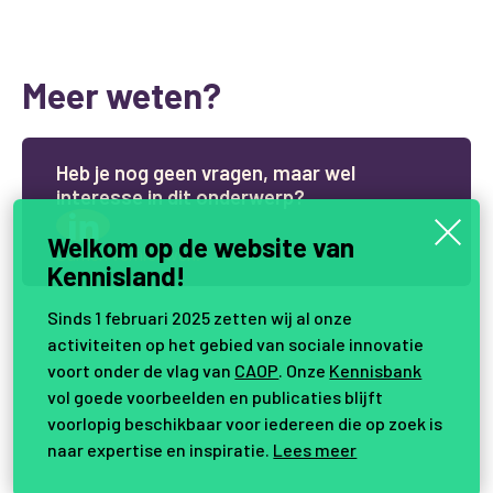
Meer weten?
H
e
b
j
e
n
o
g
g
e
e
n
v
r
a
g
e
n
,
m
a
a
r
w
e
l
i
n
t
e
r
e
s
s
e
i
n
d
i
t
o
n
d
e
r
w
e
r
p
?
Welkom op de website van
Samen vernieuwen.
Kennisland!
Sinds 1 februari 2025 zetten wij al onze
activiteiten op het gebied van sociale innovatie
voort onder de vlag van
CAOP
. Onze
Kennisbank
vol goede voorbeelden en publicaties blijft
voorlopig beschikbaar voor iedereen die op zoek is
naar expertise en inspiratie.
Lees meer