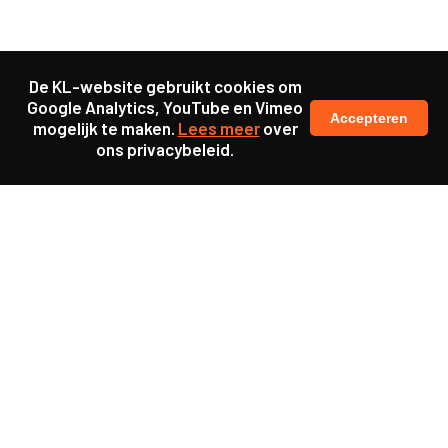
De KL-website gebruikt cookies om
Google Analytics, YouTube en Vimeo
Accepteren
mogelijk te maken.
Lees meer
over
ons privacybeleid.
Samen maakten we ons sterk voor
meer prioriteit voor gezondheid in onze samenleving.
kennis en ervaring van jongeren en onderwijsprofessionals
als uitgangspunt voor beter onderwijs.
een beter functionerende overheid door versterkte
samenwerking met bewoners.