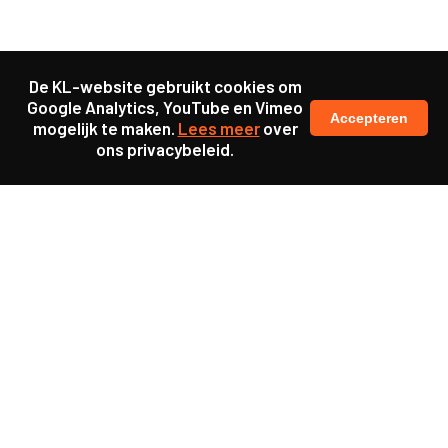
De KL-website gebruikt cookies om
Google Analytics, YouTube en Vimeo
Accepteren
mogelijk te maken.
Lees meer
over
ons privacybeleid.
Samen maakten we ons sterk voor
meer prioriteit voor gezondheid in onze samenleving.
kennis en ervaring van jongeren en onderwijsprofessionals
als uitgangspunt voor beter onderwijs.
een beter functionerende overheid door versterkte
samenwerking met bewoners.