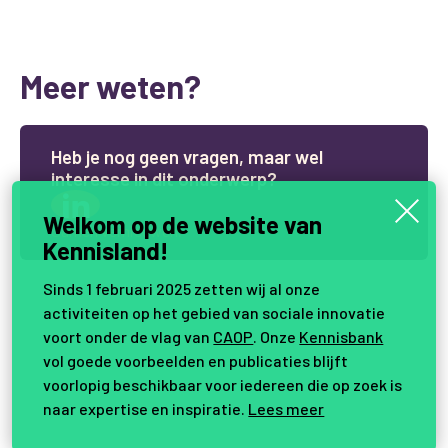
Meer weten?
H
e
b
j
e
n
o
g
g
e
e
n
v
r
a
g
e
n
,
m
a
a
r
w
e
l
i
n
t
e
r
e
s
s
e
i
n
d
i
t
o
n
d
e
r
w
e
r
p
?
Welkom op de website van
Samen vernieuwen.
Kennisland!
Sinds 1 februari 2025 zetten wij al onze
activiteiten op het gebied van sociale innovatie
voort onder de vlag van
CAOP
. Onze
Kennisbank
vol goede voorbeelden en publicaties blijft
voorlopig beschikbaar voor iedereen die op zoek is
naar expertise en inspiratie.
Lees meer