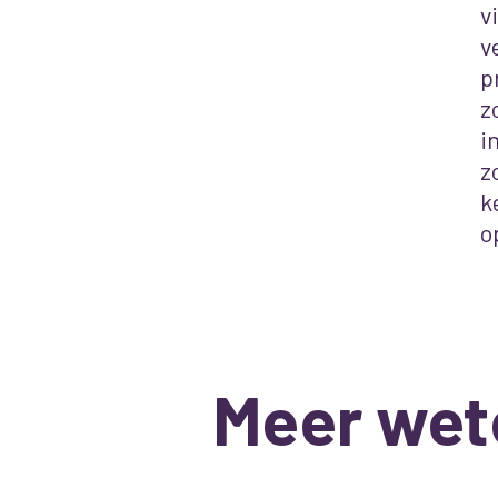
v
v
p
z
i
z
k
o
Meer wet