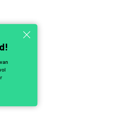
d!
 van
vol
r