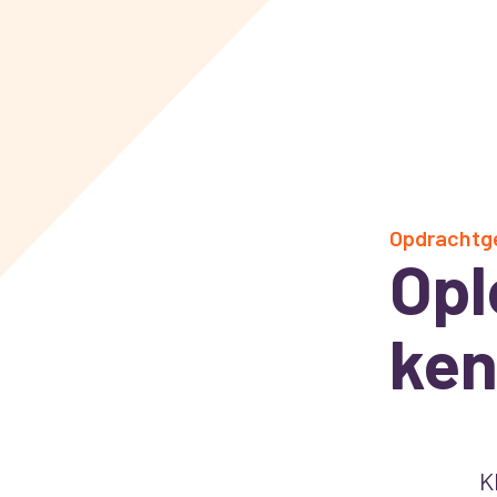
Opdrachtg
Opl
ken
K