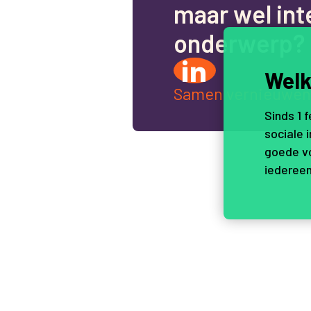
m
a
a
r
w
e
l
i
n
t
o
n
d
e
r
w
e
r
p
?
Welk
Samen vernieuwen
Sinds 1 
sociale 
goede vo
iedereen