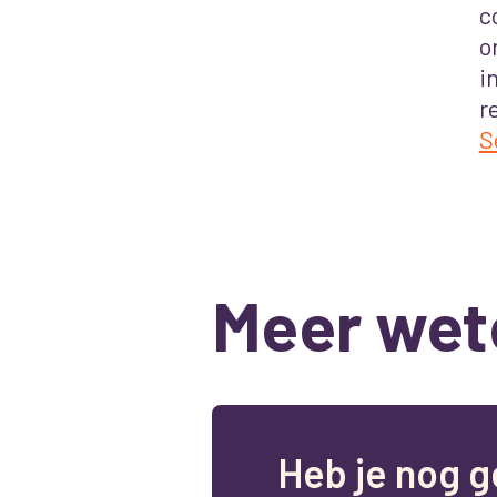
c
o
i
r
S
Meer wet
H
e
b
j
e
n
o
g
g