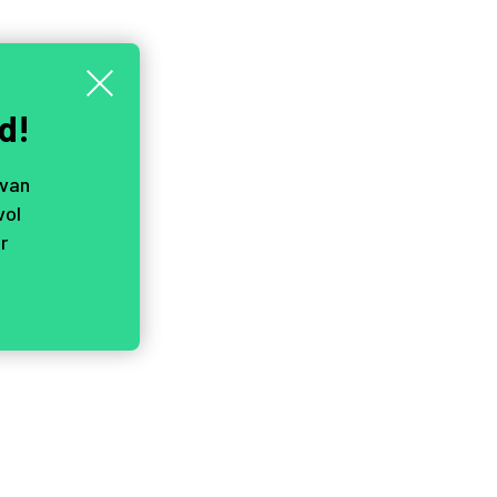
d!
 van
vol
r