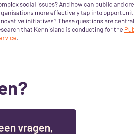
omplex social issues? And how can public and cre
rganisations more effectively tap into opportuniti
nnovative initiatives? These questions are central
esearch that Kennisland is conducting for the
Pub
ervice
.
en?
e
e
n
v
r
a
g
e
n
,