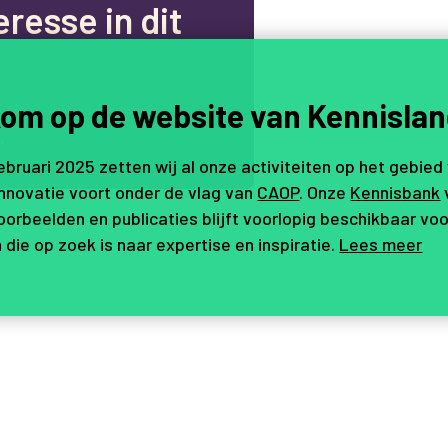
e
r
e
s
s
e
i
n
d
i
t
om op de website van Kennislan
.
februari 2025 zetten wij al onze activiteiten op het gebied
innovatie voort onder de vlag van
CAOP
. Onze
Kennisbank
orbeelden en publicaties blijft voorlopig beschikbaar voo
 die op zoek is naar expertise en inspiratie.
Lees meer