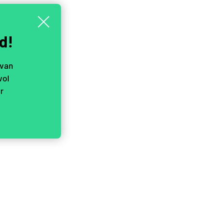
d!
 van
vol
r