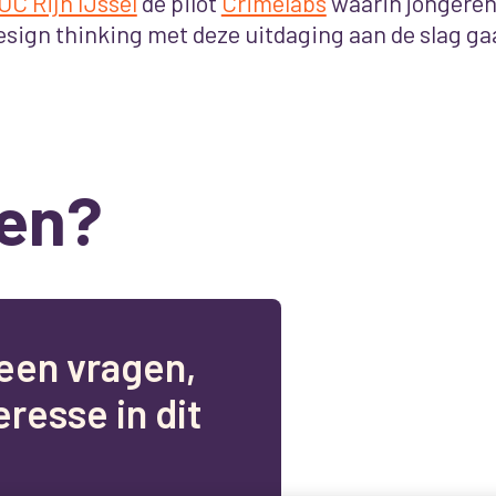
OC Rijn IJssel
de pilot
Crimelabs
waarin jongeren
esign thinking met deze uitdaging aan de slag ga
en?
e
e
n
v
r
a
g
e
n
,
e
r
e
s
s
e
i
n
d
i
t