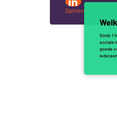
Samen vernieuwen
Welk
Sinds 1 
sociale 
goede vo
iedereen