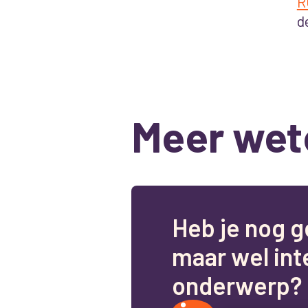
R
d
Meer wet
H
e
b
j
e
n
o
g
g
m
a
a
r
w
e
l
i
n
t
o
n
d
e
r
w
e
r
p
?