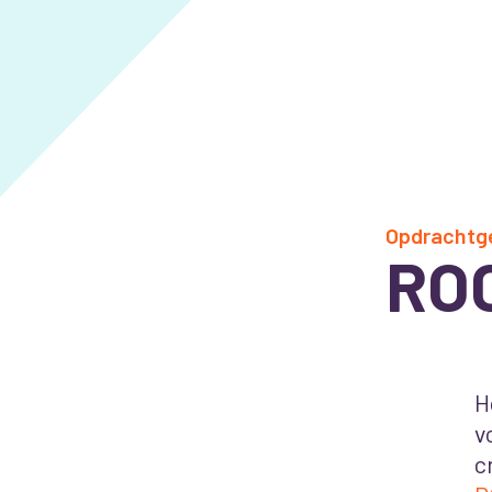
Opdrachtg
ROC
H
v
c