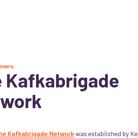
evers
 Kafkabrigade
twork
he Kafkabrigade Network
was established by Ken