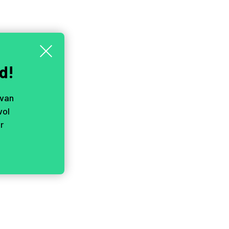
d!
 van
vol
r