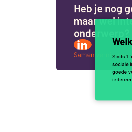
H
e
b
j
e
n
o
g
g
m
a
a
r
w
e
l
i
n
t
o
n
d
e
r
w
e
r
p
?
Welk
Samen vernieuwen
Sinds 1 
sociale 
goede vo
iedereen