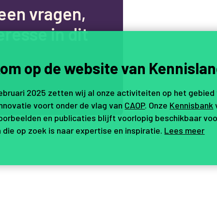
e
e
n
v
r
a
g
e
n
,
e
r
e
s
s
e
i
n
d
i
t
om op de website van Kennislan
.
februari 2025 zetten wij al onze activiteiten op het gebied
innovatie voort onder de vlag van
CAOP
. Onze
Kennisbank
orbeelden en publicaties blijft voorlopig beschikbaar voo
 die op zoek is naar expertise en inspiratie.
Lees meer