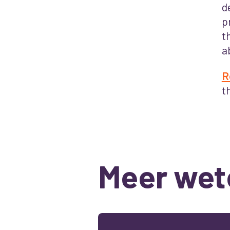
d
p
t
a
R
t
Meer wet