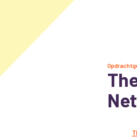
Opdrachtg
The
Ne
T