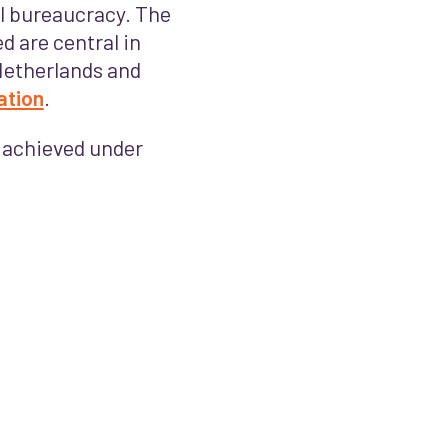
al bureaucracy. The
d are central in
 Netherlands and
ation
.
 achieved under