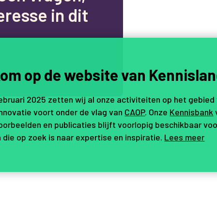
e
r
e
s
s
e
i
n
d
i
t
.
om op de website van Kennislan
februari 2025 zetten wij al onze activiteiten op het gebied
innovatie voort onder de vlag van
CAOP
. Onze
Kennisbank
orbeelden en publicaties blijft voorlopig beschikbaar voo
 die op zoek is naar expertise en inspiratie.
Lees meer