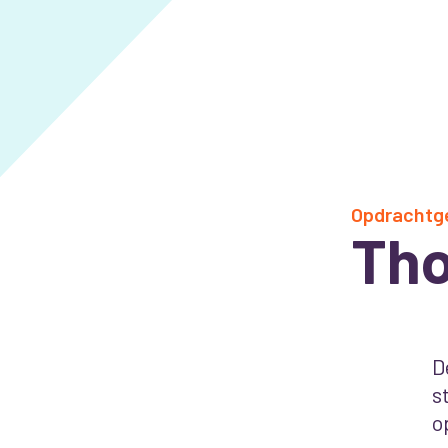
Opdrachtg
Tho
D
s
o