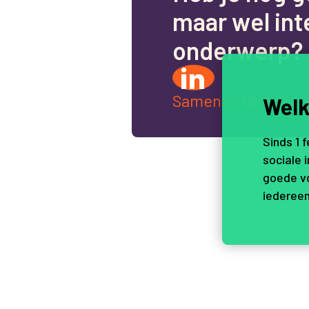
m
a
a
r
w
e
l
i
n
t
o
n
d
e
r
w
e
r
p
?
Samen vernieuwen
Welk
Sinds 1 
sociale 
goede vo
iedereen