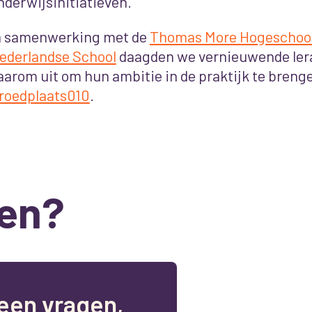
nderwijsinitiatieven.
n samenwerking met de
Thomas More Hogeschoo
ederlandse School
daagden we vernieuwende ler
aarom uit om hun ambitie in de praktijk te brenge
roedplaats010
.
en?
e
e
n
v
r
a
g
e
n
,