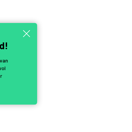
d!
 van
vol
r