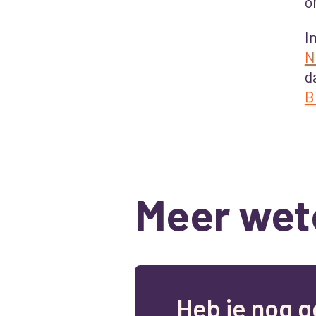
o
I
N
d
B
Meer wet
H
e
b
j
e
n
o
g
g