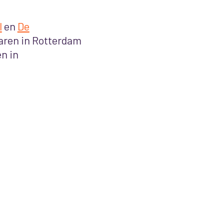
l
en
De
aren in Rotterdam
n in