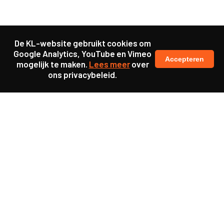
De KL-website gebruikt cookies om
Google Analytics, YouTube en Vimeo
Accepteren
mogelijk te maken.
Lees meer
over
ons privacybeleid.
Samen maakten we ons sterk voor
meer prioriteit voor gezondheid in onze samenleving.
kennis en ervaring van jongeren en onderwijsprofessionals
als uitgangspunt voor beter onderwijs.
een beter functionerende overheid door versterkte
samenwerking met bewoners.