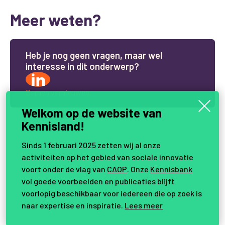
Meer weten?
H
e
b
j
e
n
o
g
g
e
e
n
v
r
a
g
e
n
,
m
a
a
r
w
e
l
i
n
t
e
r
e
s
s
e
i
n
d
i
t
o
n
d
e
r
w
e
r
p
?
Samen vernieuwen.
Welkom op de website van
Kennisland!
Sinds 1 februari 2025 zetten wij al onze
activiteiten op het gebied van sociale innovatie
voort onder de vlag van
CAOP
. Onze
Kennisbank
vol goede voorbeelden en publicaties blijft
voorlopig beschikbaar voor iedereen die op zoek is
naar expertise en inspiratie.
Lees meer