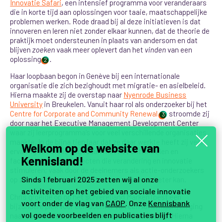
Innovatie Safari
, een intensief programma voor veranderaars
die in korte tijd aan oplossingen voor taaie, maatschappelijke
problemen werken. Rode draad bij al deze initiatieven is dat
innoveren en leren niet zonder elkaar kunnen, dat de theorie de
praktijk moet ondersteunen in plaats van andersom en dat
blijven
zoeken
vaak meer oplevert dan het
vinden
van een
oplossing
.
2
Haar loopbaan begon in Genève bij een internationale
organisatie die zich bezighoudt met migratie- en asielbeleid.
Hierna maakte zij de overstap naar
Nyenrode Business
University
in Breukelen. Vanuit haar rol als onderzoeker bij het
Centre for Corporate and Community Renewal
stroomde zij
3
door naar het Executive Management Development Center
waar zij leerprogramma’s voor veel verschillende organisaties
maakte. In de bijna tien jaar dat ze daar werkte heeft zij veel
Welkom op de website van
ervaring en kennis opgedaan met het ontwikkelen en
Kennisland!
faciliteren van leertrajecten die verandering en innovatie
stimuleren; vaak door de deelnemers als actie-onderzoekers
Sinds 1 februari 2025 zetten wij al onze
op zoek te laten gaan naar hoe het anders en beter kan.
activiteiten op het gebied van sociale innovatie
Chris groeide op op het schiereiland Marken (best een
voort onder de vlag van
CAOP
. Onze
Kennisbank
bijzondere plek voor een dochter van een Amerikaan) en ging
vol goede voorbeelden en publicaties blijft
naar een middelbare school in Amsterdam-Noord. Hierna