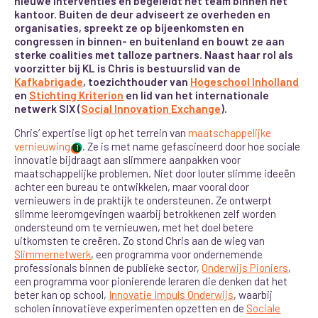
nieuwe interventies en begeleidt het team binnen het
kantoor. Buiten de deur adviseert ze overheden en
organisaties, spreekt ze op bijeenkomsten en
congressen in binnen- en buitenland en bouwt ze aan
sterke coalities met talloze partners. Naast haar rol als
voorzitter bij KL is Chris is bestuurslid van de
Kafkabrigade
, toezichthouder van
Hogeschool Inholland
en
Stichting Kriterion
en lid van het internationale
netwerk SIX (
Social Innovation Exchange
).
Chris’ expertise ligt op het terrein van
maatschappelijke
vernieuwing
. Ze is met name gefascineerd door hoe sociale
1
innovatie bijdraagt aan slimmere aanpakken voor
maatschappelijke problemen. Niet door louter slimme ideeën
achter een bureau te ontwikkelen, maar vooral door
vernieuwers in de praktijk te ondersteunen. Ze ontwerpt
slimme leeromgevingen waarbij betrokkenen zelf worden
ondersteund om te vernieuwen, met het doel betere
uitkomsten te creëren. Zo stond Chris aan de wieg van
Slimmernetwerk
, een programma voor ondernemende
professionals binnen de publieke sector,
Onderwijs Pioniers
,
een programma voor pionierende leraren die denken dat het
beter kan op school,
Innovatie Impuls Onderwijs
, waarbij
scholen innovatieve experimenten opzetten en de
Sociale