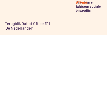
Directeur en
Willemijn
adviseur sociale
Adviseur
innovatie
onderwijs
Terugblik Out of Office #11
‘De Nederlander’