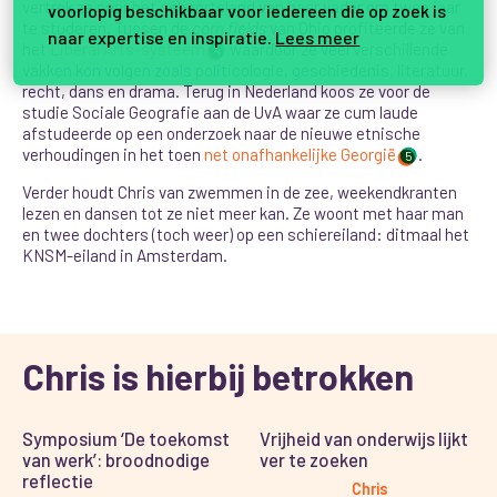
vertrok ze naar het geboorteland van haar vader om twee jaar
voorlopig beschikbaar voor iedereen die op zoek is
te studeren. Tussen de
corn fields
van Ohio profiteerde ze van
naar expertise en inspiratie.
Lees meer
het
Liberal Arts-systeem
waardoor ze veel verschillende
4
vakken kon volgen zoals politicologie, geschiedenis, literatuur,
recht, dans en drama. Terug in Nederland koos ze voor de
studie Sociale Geografie aan de UvA waar ze cum laude
afstudeerde op een onderzoek naar de nieuwe etnische
verhoudingen in het toen
net onafhankelijke Georgië
.
5
Verder houdt Chris van zwemmen in de zee, weekendkranten
lezen en dansen tot ze niet meer kan. Ze woont met haar man
en twee dochters (toch weer) op een schiereiland: ditmaal het
KNSM-eiland in Amsterdam.
Chris is hierbij betrokken
Symposium ‘De toekomst
Vrijheid van onderwijs lijkt
van werk’: broodnodige
ver te zoeken
reflectie
Chris