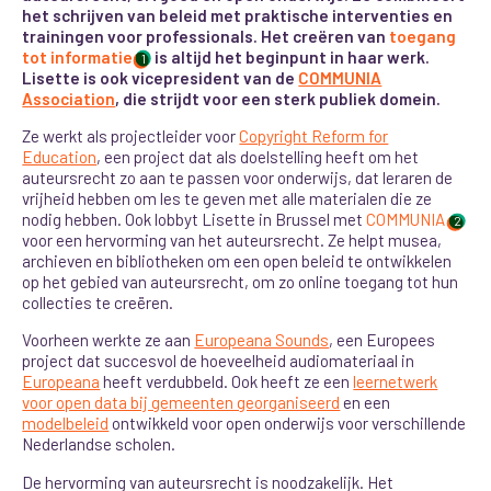
het schrijven van beleid met praktische interventies en
trainingen voor professionals. Het creëren van
toegang
tot informatie
is altijd het beginpunt in haar werk.
1
Lisette is ook vicepresident van de
COMMUNIA
Association
, die strijdt voor een sterk publiek domein.
Ze werkt als projectleider voor
Copyright Reform for
Education
, een project dat als doelstelling heeft om het
auteursrecht zo aan te passen voor onderwijs, dat leraren de
vrijheid hebben om les te geven met alle materialen die ze
nodig hebben. Ook lobbyt Lisette in Brussel met
COMMUNIA
2
voor een hervorming van het auteursrecht. Ze helpt musea,
archieven en bibliotheken om een open beleid te ontwikkelen
op het gebied van auteursrecht, om zo online toegang tot hun
collecties te creëren.
Voorheen werkte ze aan
Europeana Sounds
, een Europees
project dat succesvol de hoeveelheid audiomateriaal in
Europeana
heeft verdubbeld. Ook heeft ze een
leernetwerk
voor open data bij gemeenten georganiseerd
en een
modelbeleid
ontwikkeld voor open onderwijs voor verschillende
Nederlandse scholen.
De hervorming van auteursrecht is noodzakelijk. Het