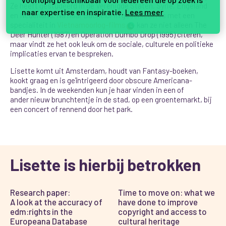
Ze heeft gestudeerd in de Verenigde Staten, Syrië, Engeland
naar expertise en inspiratie.
Lees meer
en Nederland. Na haar Bachelor in geschiedenis met een
specialiteit in
Vietnamoorlog-films
kan ze niet alleen The
4
Deer Hunter (1987) en Operation Dumbo Drop (1995) citeren,
maar vindt ze het ook leuk om de sociale, culturele en politieke
implicaties ervan te bespreken.
Lisette komt uit Amsterdam, houdt van Fantasy-boeken,
kookt graag en is geïntrigeerd door obscure Americana-
bandjes. In de weekenden kun je haar vinden in een of
ander nieuw brunchtentje in de stad, op een groentemarkt, bij
een concert of rennend door het park.
Lisette is hierbij betrokken
Research paper:
Time to move on: what we
A look at the accuracy of
have done to improve
edm:rights in the
copyright and access to
Europeana Database
cultural heritage