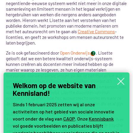
negentiende-eeuwse systeem werkt niet meer in onze digitale
samenleving en limiteert mensen in het legaal verkrijgen en
hergebruiken van werken die nergens anders aangeboden
worden. Hierom werkt Lisette aan het versterken van het
publieke domein, het promoten van moderne manieren om
met het auteursrecht om te gaan als
Creative Commons
-
licenties, en geeft ze workshops om mensen auteursrecht te
laten begrijpen.
Ze is ook gefascineerd door
Open Onderwijs
. Lisette
3
gelooft dat we een betere kwaliteit onderwijs-systeem
kunnen creëren als docenten meer invloed hebben op de
manier waarop ze lesgeven, ze hun eigen materialen
toevoegen aan bestaande lessen en als ze het materiaal wat
gemaakt is door hun collega’s hergebruiken. Voordat dit
Welkom op de website van
mogelijk is hebben docenten nieuwe skills nodig en kennis over
Kennisland!
auteursrecht. Daarom helpt Lisette docenten om hun
onderwijs te openen, hoe het auteursrecht werkt en waar ze
de hoge kwaliteit open materialen kunnen vinden die er al zijn.
Sinds 1 februari 2025 zetten wij al onze
activiteiten op het gebied van sociale innovatie
In 2012 studeerde Lisette af aan de Universiteit van
voort onder de vlag van
CAOP
. Onze
Kennisbank
Amsterdam met een Master in de Krijgswetenschappen, hier
specialiseerde ze zich op de effecten van strijd op de psyche
vol goede voorbeelden en publicaties blijft
van Amerikaanse soldaten in de Afghaanse en Irakese oorlog.
voorlopig beschikbaar voor iedereen die op zoek is