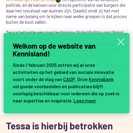
politiek, en de kansen voor directe participatie van burgers die
daar het resultaat van kunnen zijn. Daarbij vindt zij het met
name van belang om te kijken naar welke groepen in dat proces
buiten de boot vallen.
Tessa behaalde een masterdiploma
Global Politics and Global
Civil Society
aan de
London School of Economics and Political
Science
(LSE) en een bachelor in Politicologie, Antropologie en
Welkom op de website van
Sociale Geografie aan de
University College Utrecht
, en een
Kennisland!
minor in Politieke Filosofie van
Sciences Po
in Parijs.
Sinds 1 februari 2025 zetten wij al onze
Als gecertificeerd danslerares kun je Tessa vaak in de dans- of
yogastudio terugvinden. Zo is ze momenteel bezig met een
activiteiten op het gebied van sociale innovatie
tapcursus, in een poging de nieuwe
Ginger Rogers
te
4
voort onder de vlag van
CAOP
. Onze
Kennisbank
worden. In de zomer verlaat ze de stad voor lange
vol goede voorbeelden en publicaties blijft
wandeltochten, zoals de
Laugevur in IJsland
of de Alta Via I in
voorlopig beschikbaar voor iedereen die op zoek is
de Dolomieten.
naar expertise en inspiratie.
Lees meer
Tessa is hierbij betrokken