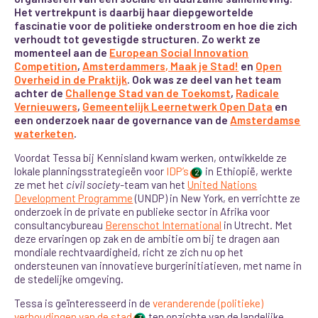
Het vertrekpunt is daarbij haar diepgewortelde
fascinatie voor de politieke onderstroom en hoe die zich
verhoudt tot gevestigde structuren. Zo werkt ze
momenteel aan de
European Social Innovation
Competition
,
Amsterdammers, Maak je Stad!
en
Open
Overheid in de Praktijk
. Ook was ze deel van het team
achter de
Challenge Stad van de Toekomst
,
Radicale
Vernieuwers
,
Gemeentelijk Leernetwerk Open Data
en
een onderzoek naar de governance van de
Amsterdamse
waterketen
.
Voordat Tessa bij Kennisland kwam werken, ontwikkelde ze
lokale planningsstrategieën voor
IDP’s
in Ethiopië, werkte
2
ze met het
civil society-
team van het
United Nations
Development Programme
(UNDP) in New York, en verrichtte ze
onderzoek in de private en publieke sector in Afrika voor
consultancybureau
Berenschot International
in Utrecht. Met
deze ervaringen op zak en de ambitie om bij te dragen aan
mondiale rechtvaardigheid, richt ze zich nu op het
ondersteunen van innovatieve burgerinitiatieven, met name in
de stedelijke omgeving.
Tessa is geïnteresseerd in de
veranderende (politieke)
verhoudingen van de stad
ten opzichte van de landelijke
3