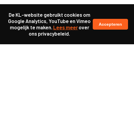
De KL-website gebruikt cookies om
Google Analytics, YouTube en Vimeo
Accepteren
mogelijk te maken.
Lees meer
over
ons privacybeleid.
Samen maakten we ons sterk voor
meer prioriteit voor gezondheid in onze samenleving.
kennis en ervaring van jongeren en onderwijsprofessionals
als uitgangspunt voor beter onderwijs.
een beter functionerende overheid door versterkte
samenwerking met bewoners.
info@caop.nl