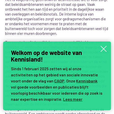
dat beleidsambtenaren weinig de straat op gaan. Vaak
ontbreekt het hen aan tijd en prioriteit in de dagelijkse waan
van overleggen en beleidsnota’s. De interne logica van
ambtelijke organisaties zorgt voor gedragsmechanismen die
er ondanks het voornemen meer te praten met de
buitenwereld toch voor zorgen dat beleidsambtenaren veel tijd
binnen vier muren doorbrengen.
Ten eerste heeft de politieke verantwoordelijkheid van een
minister of wethouder veel invloed op de manier waarop er
Welkom op de website van
binnen overheidsorganisaties gewerkt wordt. Een incident kan
snel een politieke rel worden en daarom is een van de taken
Kennisland!
van een ambtenaar om een wethouder of minister uit de wind
te houden. Dit kan voor een cultuur van
handelen binnen de
Sinds 1 februari 2025 zetten wij al onze
gebaande paden
zorgen waarbij experimenten met een nieuwe
activiteiten op het gebied van sociale innovatie
aanpak of samenwerkingsvorm worden gezien als een risico.
voort onder de vlag van
CAOP
. Onze
Kennisbank
Er zijn wel ambtenaren die experimenteren en veel buiten de
deur overleggen. Maar hiervoor is een ambtelijke top nodig die
vol goede voorbeelden en publicaties blijft
vertrouwen en rugdekking geeft aan een ambtenaar met
voorlopig beschikbaar voor iedereen die op zoek is
vernieuwende initiatieven.
naar expertise en inspiratie.
Lees meer
Daarnaast zijn de interne en informele
beloningsmechanismen niet gericht op afstemming met de
buitenwereld. Een ambtenaar wordt eerder afgerekend op de