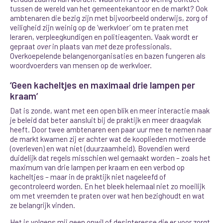
tussen de wereld van het gemeentekantoor en de markt? Ook
ambtenaren die bezig zijn met bijvoorbeeld onderwijs, zorg of
veiligheid zijn weinig op de ‘werkvloer’ om te praten met
leraren, verpleegkundigen en politieagenten. Vaak wordt er
gepraat
over
in plaats van
met
deze professionals.
Overkoepelende belangenorganisaties en bazen fungeren als
woordvoerders van mensen op de werkvloer.
‘Geen kacheltjes en maximaal drie lampen per
kraam’
Dat is zonde, want met een open blik en meer interactie maak
je beleid dat beter aansluit bij de praktijk en meer draagvlak
heeft. Door twee ambtenaren een paar uur mee te nemen naar
de markt kwamen zij er achter wat de kooplieden motiveerde
(overleven) en wat niet (duurzaamheid). Bovendien werd
duidelijk dat regels misschien wel gemaakt worden – zoals het
maximum van drie lampen per kraam en een verbod op
kacheltjes – maar in de praktijk niet nageleefd of
gecontroleerd worden. En het bleek helemaal niet zo moeilijk
om met vreemden te praten over wat hen bezighoudt en wat
ze belangrijk vinden.
Het is volgens mij geen onwil of desinteresse die er voor zorgt