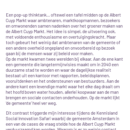
Een pop-up thinktank… oftewel een tafel midden op de Albert
Cuyp Markt waar ambtenaren, marktkoopmannen, bezoekers
en omwonenden samen nadenken over het groener maken van
de Albert Cuyp Markt. Het idee is simpel, de uitvoering ook,
met voldoende enthousiasme en overtuigingskracht. Maar
toch gebeurt het weinig dat ambtenaren van de gemeente of
een andere overheid ongepland en onvoorbereid op bezoek
gaan bij de mensen waar zij beleid voor maken.
Op de markt kwamen twee werelden bij elkaar. Aan de ene kant
een gemeente die langetermijnvisies maakt om in 2040 een
duurzame stad te worden en waar de dagelijkse realiteit
bestaat uit een kantoor met rapporten, beleidsplannen,
vooruitdenken en het ondersteunen van bestuurders. Aan de
andere kant een levendige markt waar het elke dag draait om
het hoofd boven water houden, allerlei koopwaar aan de man
brengen en sociale contacten onderhouden. Op de markt lijkt
‘de gemeente’ heel ver weg.
Dit contrast triggerde mijn interesse tijdens de Kennisland
Social Innovation Safari waarbij de gemeente Amsterdam in
een van de cases de vraag stelde hoe de Albert Cuyp Markt
verduurzaamd kan worden. Waarom is er zo weinig contact