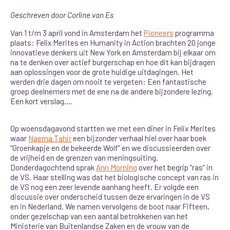
Geschreven door Corline van Es
Van 1 t/m 3 april vond in Amsterdam het
Pioneers
programma
plaats: Felix Merites en Humanity in Action brachten 20 jonge
innovatieve denkers uit New York en Amsterdam bij elkaar om
na te denken over actief burgerschap en hoe dit kan bijdragen
aan oplossingen voor de grote huidige uitdagingen. Het
werden drie dagen om nooit te vergeten: Een fantastische
groep deelnemers met de ene na de andere bijzondere lezing.
Een kort verslag….
Op woensdagavond startten we met een diner in Felix Merites
waar
Naema Tahir
een bijzonder verhaal hiel over haar boek
“Groenkapje en de bekeerde Wolf” en we discussieerden over
de vrijheid en de grenzen van meningsuiting.
Donderdagochtend sprak
Ann Morning
over het begrip “ras” in
de VS. Haar stelling was dat het biologische concept van ras in
de VS nog een zeer levende aanhang heeft. Er volgde een
discussie over onderscheid tussen deze ervaringen in de VS
en in Nederland. We namen vervolgens de boot naar Fifteen,
onder gezelschap van een aantal betrokkenen van het
Ministerie van Buitenlandse Zaken en de vrouw van de