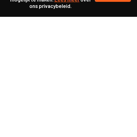
ons privacybeleid.
Samen maakten we ons sterk voor
meer prioriteit voor gezondheid in onze samenleving.
kennis en ervaring van jongeren en onderwijsprofessionals
als uitgangspunt voor beter onderwijs.
een beter functionerende overheid door versterkte
samenwerking met bewoners.
info@caop.nl
Praktische informatie
Samen werken aan maatschappelijke