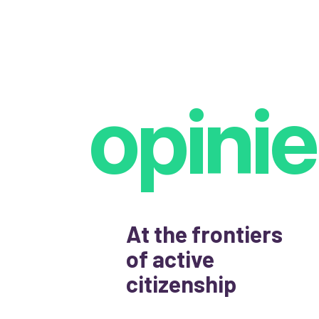
opinie
At the frontiers
of active
citizenship