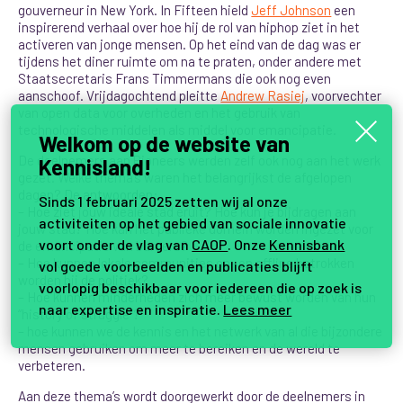
gouverneur in New York. In Fifteen hield
Jeff Johnson
een
inspirerend verhaal over hoe hij de rol van hiphop ziet in het
activeren van jonge mensen. Op het eind van de dag was er
tijdens het diner ruimte om na te praten, onder andere met
Staatsecretaris Frans Timmermans die ook nog even
aanschoof. Vrijdagochtend pleitte
Andrew Rasiej
, voorvechter
van open data voor overheden en het gebruik van
technologische middelen als middel voor emancipatie.
Welkom op de website van
De deelnemers aan Pioneers werden zelf ook nog aan het werk
Kennisland!
gezet. Welke thema’s waren het belangrijkst de afgelopen
dagen? De antwoorden:
Sinds 1 februari 2025 zetten wij al onze
– Hoe ziet jouw ideale stad eruit? Hoe kun je bijdragen aan
activiteiten op het gebied van sociale innovatie
jouw stad? Hoe kan het publieke domein worden ingezet voor
voort onder de vlag van
CAOP
. Onze
Kennisbank
de emancipatie van burgers?
– Hoe kunnen lokale communities on- en offline betrokken
vol goede voorbeelden en publicaties blijft
worden bij de politiek?
voorlopig beschikbaar voor iedereen die op zoek is
– Hoe kunnen minderheden zich meer bewust worden van hun
naar expertise en inspiratie.
Lees meer
“history of struggle”?
– hoe kunnen we de kennis en het netwerk van al die bijzondere
mensen gebruiken om meer te bereiken en de wereld te
verbeteren.
Aan deze thema’s wordt doorgewerkt door de deelnemers in