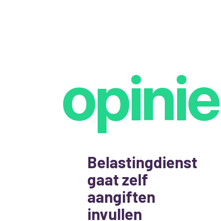
opinie
Belastingdienst
gaat zelf
aangiften
invullen