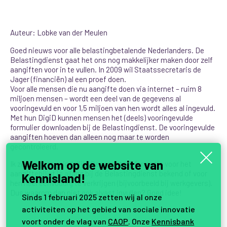
Auteur: Lobke van der Meulen
Goed nieuws voor alle belastingbetalende Nederlanders. De
Belastingdienst gaat het ons nog makkelijker maken door zelf
aangiften voor in te vullen. In 2009 wil Staatssecretaris de
Jager (financiën) al een proef doen.
Voor alle mensen die nu aangifte doen via internet – ruim 8
miljoen mensen – wordt een deel van de gegevens al
vooringevuld en voor 1,5 miljoen van hen wordt alles al ingevuld.
Met hun DigiD kunnen mensen het (deels) vooringevulde
formulier downloaden bij de Belastingdienst. De vooringevulde
aangiften hoeven dan alleen nog maar te worden
gecontroleerd.
Welkom op de website van
Ik zou zeggen: eindelijk! De meeste informatie voor het
aangiftebiljet is allang bij de Belastingdienst bekend of voor
Kennisland!
hen heel eenvoudig te verkrijgen (bijvoorbeeld bij werkgevers).
Dus waarom dan niet ook alvast invullen? Goed idee!
Sinds 1 februari 2025 zetten wij al onze
activiteiten op het gebied van sociale innovatie
voort onder de vlag van
CAOP
. Onze
Kennisbank