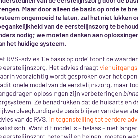
ndersteunen van de eerstelijnszorg door de basi
rengen. Maar door alleen de basis op orde te br
ysteem ongemoeid te laten, zal het niet lukken o
oegankelijkheid van de eerstelijnszorg te behoude
nders nodig; we moeten denken aan oplossinge
an het huidige systeem.
et RVS-advies ‘De basis op orde’ toont de waarde
e eerstelijnszorg. Het advies draagt
vier uitgang
aarin voorzichtig wordt gesproken over het open
raditionele model van de eerstelijnszorg, maar to
angedragen oplossingen zijn verbeteringen
binn
orgsysteem. Ze benadrukken dat de huisarts en d
ijkverpleegkundige de basis blijven van de eerste l
dvies van de RVS,
in tegenstelling tot eerdere ad
ealistisch. Want dit model is – helaas – niet lange
e eerstelijnszorg beter willen helpen, moeten we