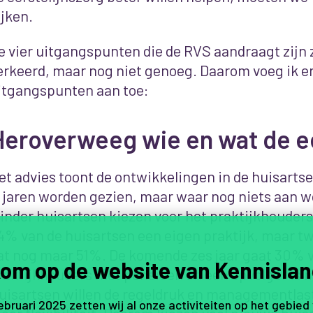
ijken.
e vier uitgangspunten die de RVS aandraagt zijn 
erkeerd, maar nog niet genoeg. Daarom voeg ik e
itgangspunten aan toe:
eroverweeg wie en wat de eer
et advies toont de ontwikkelingen in de huisartse
l jaren worden gezien, maar waar nog niets aan 
inder huisartsen kiezen voor het praktijkhouders
4% van de huisartsen een eigen praktijk, maar twin
at nog maar 51%. De komende zes jaar gaat 30% 
om op de website van Kennislan
raktijkhouders met pensioen en een opvolger is mo
uisartsen willen de regeldruk en managementlas
februari 2025 zetten wij al onze activiteiten op het gebied
eer flexibiliteit. Daarom kiezen veel nieuwe huis