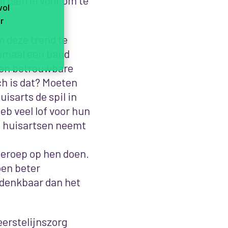
vol
r
m deze trend te
lemaal een band
 en betrouwbare
h is dat?
Moeten
isarts de spil in
eb veel lof voor hun
op huisartsen neemt
beroep op hen doen.
oen beter
 denkbaar dan het
eerstelijnszorg