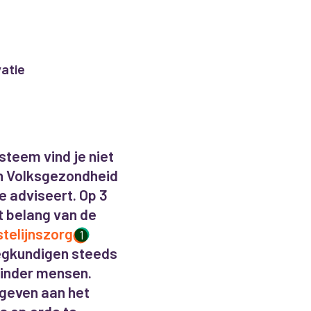
vatie
steem vind je niet
an Volksgezondheid
e adviseert. Op 3
t belang van de
telijnszorg
1
eegkundigen steeds
inder mensen.
 geven aan het