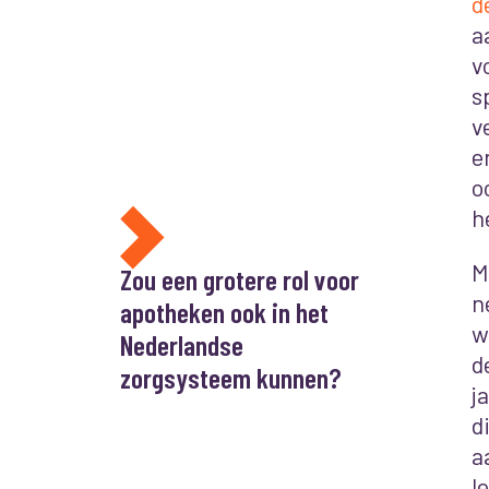
d
a
v
s
v
e
o
h
M
Zou een grotere rol voor
n
apotheken ook in het
w
Nederlandse
d
zorgsysteem kunnen?
j
d
a
l