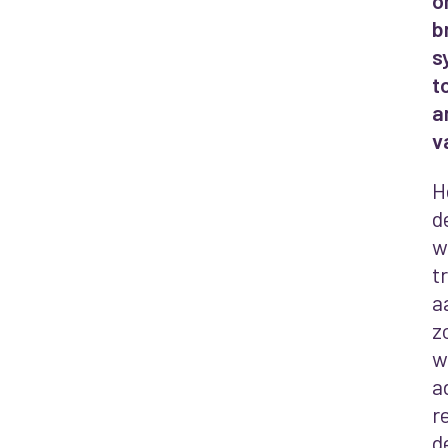
o
b
s
t
a
v
H
d
w
t
a
z
w
a
r
d