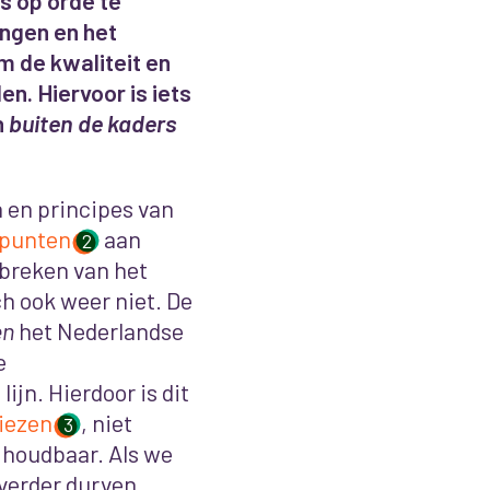
s op orde te
engen en het
m de kwaliteit en
n. Hiervoor is iets
n
buiten de kaders
n en principes van
spunten
aan
2
breken van het
ch ook weer niet. De
en
het Nederlandse
e
ijn. Hierdoor is dit
viezen
, niet
3
r houdbaar. Als we
 verder durven