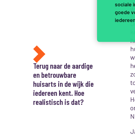
sociale 
w
goede vo
iedereen
D
k
h
h
w
Terug naar de aardige
h
en betrouwbare
z
t
huisarts in de wijk die
v
iedereen kent. Hoe
H
realistisch is dat?
o
N
J