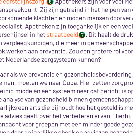
e eerstelijnszorg.
Apothekers zijn voor veel Me
6
anspreekpunt. Zij zijn getraind in het helpen van
oorkomende klachten en mogen mensen doorverw
pecialist. Apotheken zijn toegankelijk en een ve
erschijnsel in het
straatbeeld
. Dit haalt de dru
7
n verpleegkundigen, die meer in gemeenschapp
ok werken aan preventie. Zou een grotere rol voo
et Nederlandse zorgsysteem kunnen?
aar als we preventie en gezondheidsbevordering 
emen, moeten we naar Cuba. Hier zetten zorgpro
einig middelen een systeem neer dat gericht is o
e analyse van gezondheid binnen gemeenschappen
aarlijks een arts die bijhoudt hoe het gesteld is 
ie advies geeft over het verbeteren ervan. Hierbij 
andacht voor groepen met een minder goede ge
even door de jaarlijkse check en adviezen gezonde