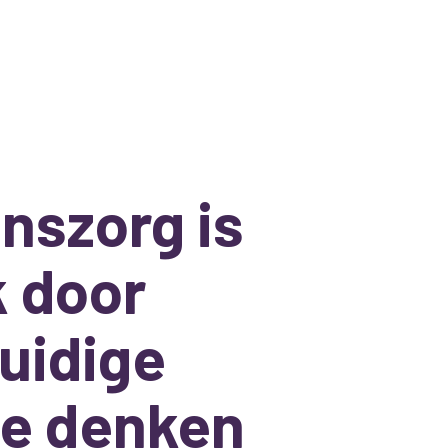
jnszorg is
k door
uidige
te denken