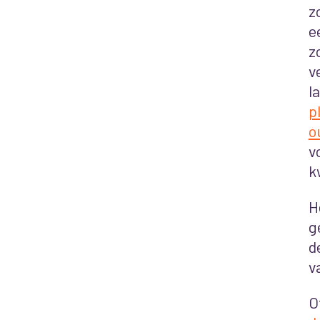
z
e
z
v
l
p
o
v
k
H
g
d
v
O