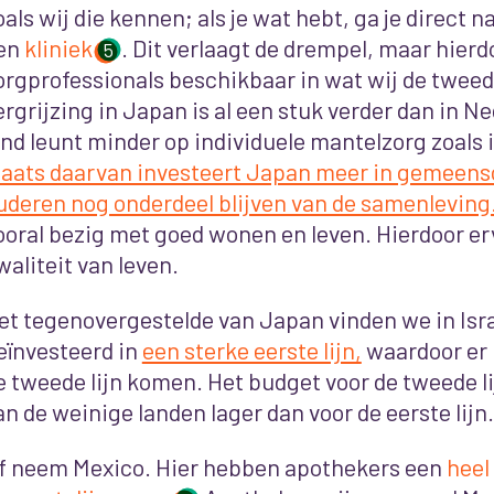
oals wij die kennen; als je wat hebt, ga je direct n
en
kliniek
. Dit verlaagt de drempel, maar hierd
5
orgprofessionals beschikbaar in wat wij de tweed
ergrijzing in Japan is al een stuk verder dan in N
and leunt minder op individuele mantelzorg zoals
laats daarvan investeert Japan meer in gemeen
uderen nog onderdeel blijven van de samenleving
ooral bezig met goed wonen en leven. Hierdoor e
waliteit van leven.
et tegenovergestelde van Japan vinden we in Israë
eïnvesteerd in
een sterke eerste lijn,
waardoor er
e tweede lijn komen. Het budget voor de tweede lij
an de weinige landen lager dan voor de eerste lijn.
f neem Mexico. Hier hebben apothekers een
heel