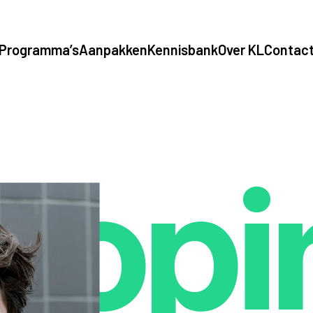
Programma’s
Aanpakken
Kennisbank
Over KL
Contac
opi