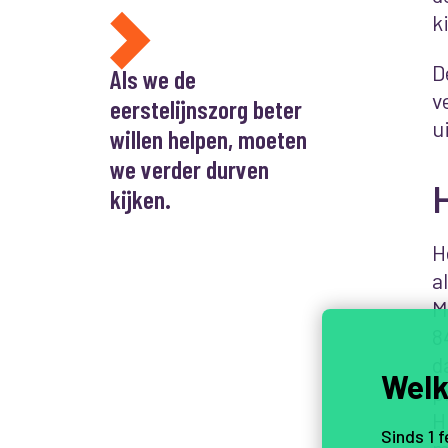
k
D
Als we de
v
eerstelijnszorg beter
u
willen helpen, moeten
we verder durven
H
kijken.
H
a
M
8
d
Welk
p
H
Sinds 1 
m