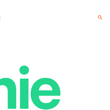
t
nie