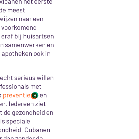
xicanen het eerste
 de meest
ijzen naar een
el voorkomend
k eraf bij huisartsen
en samenwerken en
r apotheken ook in
echt serieus willen
fessionals met
p
preventie
en
8
. Iedereen ziet
met de gezondheid en
is speciale
zondheid. Cubanen
r dan zonder de