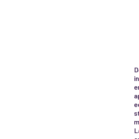
D
i
e
a
e
s
m
L