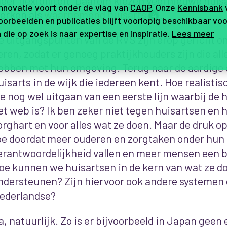
innovatie voort onder de vlag van
CAOP
. Onze
Kennisbank
erken als
waarnemend huisarts
.
4
orbeelden en publicaties blijft voorlopig beschikbaar voo
 die op zoek is naar expertise en inspiratie.
Lees meer
e uitgangspunten van de RVS zijn erop gericht o
eren, zodat er genoeg praktijkhouders zijn die al
ebben met hun omgeving. Terug naar de aardige
uisarts in de wijk die iedereen kent. Hoe realistisc
e nog wel uitgaan van een eerste lijn waarbij de hu
et web is? Ik ben zeker niet tegen huisartsen en h
orghart en voor alles wat ze doen. Maar de druk 
oe doordat meer ouderen en zorgtaken onder hun
erantwoordelijkheid vallen en meer mensen een 
oe kunnen we huisartsen in de kern van wat ze d
ndersteunen? Zijn hiervoor ook andere systemen
ederlandse?
a, natuurlijk. Zo is er bijvoorbeeld in Japan geen 