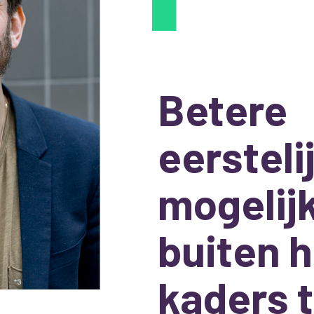
Betere
eersteli
mogelij
buiten h
kaders 