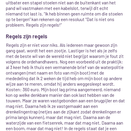
uitbater een stapel stoelen niet aan de buitenkant van het
pand wil vastmaken met een kabelslot, terwijl dit echt
niemand tot last is. “Ik heb binnen geen ruimte om die stoelen
op te bergen” kan rekenen op een resoluut “Dat is niet ons
probleem. Regels zijn regels!”
Regels zijn regels
Regels zijn er niet voor niks. Als iedereen maar gewoon zijn
gang gaat, wordt het een zootje. Lastiger is het als je zelfs
met de beste wil van de wereld niet begrijpt waarom je fout zit
volgens de ordehandhavers. Nog een voorbeeld uit de praktijk:
al 3 keer heb ik thuis een vermanende brief van de waterpolitie
ontvangen (met naam en foto van mijn boot) met de
mededeling dat ik 2 weken de tijd heb om mijn boot op andere
wijze aan te meren, omdat hij anders weggesleept wordt.
Kosten: 360 euro. Mijn boot lag prima aangemeerd, niemand
kon op welke denkbare manier dan ook last hebben van de
touwen. Maar ze waren vastgebonden
aan een brugpijler en dat
mag niet. Daarna heb ik ze vastgemaakt aan een
drenkelingentrap (netjes aan de zijkant zodat drenkelingen er
prima langs kunnen), maar dat mag niet. Daarna aan de
waterzijde van een fietsenrek, maar dat mag niet. Daarna aan
een boom, maar dat mag niet! In de regels staat dat je een