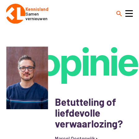
Kennisland
Samen
vernieuwen
opinie
Betutteling of
liefdevolle
verwaarlozing?
Marcel Oosterwijk