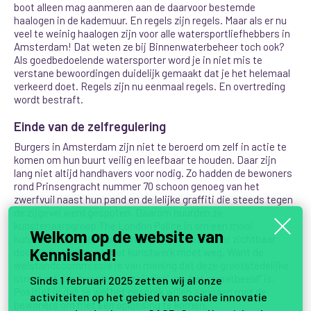
boot alleen mag aanmeren aan de daarvoor bestemde
haalogen in de kademuur. En regels zijn regels. Maar als er nu
veel te weinig haalogen zijn voor alle watersportliefhebbers in
Amsterdam! Dat weten ze bij Binnenwaterbeheer toch ook?
Als goedbedoelende watersporter word je in niet mis te
verstane bewoordingen duidelijk gemaakt dat je het helemaal
verkeerd doet. Regels zijn nu eenmaal regels. En overtreding
wordt bestraft.
Einde van de zelfregulering
Burgers in Amsterdam zijn niet te beroerd om zelf in actie te
komen om hun buurt veilig en leefbaar te houden. Daar zijn
lang niet altijd handhavers voor nodig.
Zo hadden de bewoners
rond Prinsengracht nummer 70 schoon genoeg van het
zwerfvuil naast hun pand en de lelijke graffiti die steeds tegen
de zijgevel werd gespoten. Daarom huurden ze
kunstenaarsgroep The London Police in om een mooi
Welkom op de website van
kunstwerk te laten aanbrengen. De situatie is er zichtbaar
Kennisland!
door verbeterd, maar het kunstwerk moet weg. Want de
welstandscommissie is van mening dat deze grootstedelijke
street art een “ernstige ontsiering’ van het straatbeeld” is.
Sinds 1 februari 2025 zetten wij al onze
Positief is dat ze wel het gesprek willen aangaan met de
activiteiten op het gebied van sociale innovatie
bewoners om met een oplossing te komen.