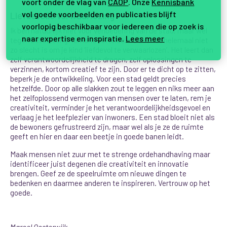
voort onder de vlag van
CAOP
. Onze
Kennisbank
vol goede voorbeelden en publicaties blijft
Liefdevolle verwaarlozing
voorlopig beschikbaar voor iedereen die op zoek is
Ik ben natuurlijk niet voor verloedering van de stad, maar wel
naar expertise en inspiratie.
Lees meer
tegen betutteling. Iemand vertelde me dat het helemaal niet
zo slecht is om je kind ‘liefdevol te verwaarlozen’. Het leert dan
zelf verantwoordelijkheid te dragen, zelf oplossingen te
verzinnen, kortom creatief te zijn. Door er te dicht op te zitten,
beperk je de ontwikkeling.
Voor een stad geldt precies
hetzelfde. Door op alle slakken zout te leggen en niks meer aan
het zelfoplossend vermogen van mensen over te laten, rem je
creativiteit, verminder je het verantwoordelijkheidsgevoel en
verlaag je het leefplezier van inwoners. Een stad bloeit niet als
de bewoners gefrustreerd zijn, maar wel als je ze de ruimte
geeft en hier en daar een beetje in goede banen leidt.
Maak mensen niet zuur met te strenge ordehandhaving maar
identificeer juist degenen die creativiteit en innovatie
brengen. Geef ze de speelruimte om nieuwe dingen te
bedenken en daarmee anderen te inspireren. Vertrouw op het
goede.