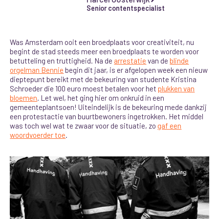
Senior contentspecialist
Was Amsterdam ooit een broedplaats voor creativiteit, nu
begint de stad steeds meer een broedplaats te worden voor
betutteling en truttigheid. Na de
arrestatie
van de
blinde
orgelman Bennie
begin dit jaar, is er afgelopen week een nieuw
dieptepunt bereikt met de bekeuring van studente Kristina
Schroeder die 100 euro moest betalen voor het
plukken van
bloemen
. Let wel, het ging hier om onkruid in een
gemeenteplantsoen! Uiteindelijk is de bekeuring mede dankzij
een protestactie van buurtbewoners ingetrokken. Het middel
was toch wel wat te zwaar voor de situatie, zo
gaf een
woordvoerder toe
.