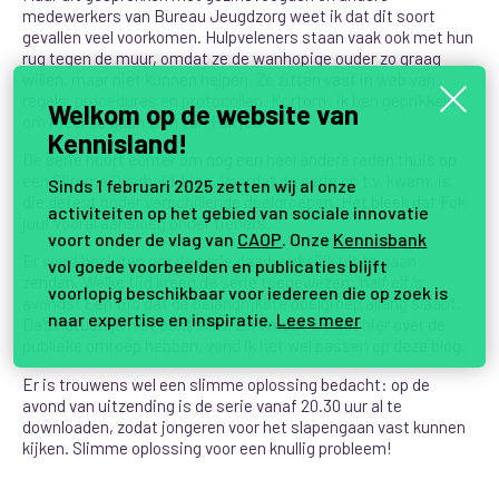
medewerkers van Bureau Jeugdzorg weet ik dat dit soort
gevallen veel voorkomen. Hulpveleners staan vaak ook met hun
rug tegen de muur, omdat ze de wanhopige ouder zo graag
willen, maar niet kunnen helpen. Ze zitten vast in web van
regels, procedures en protocollen. Kortom: ik ben geprikkeld
Welkom op de website van
om meer te gaan zien van Fok jou!
Kennisland!
De serie hoort echter om nog een heel andere reden thuis op
een Slimme Overheid-blog. Voordat de serie op t.v. kwam, is
Sinds 1 februari 2025 zetten wij al onze
die getest onder verschillende doelgroepen. Het bleek dat Fok
activiteiten op het gebied van sociale innovatie
jou! vooral aansloeg onder tieners.
voort onder de vlag van
CAOP
. Onze
Kennisbank
Er werd besloten om de serie daadwerkelijk uit te gaan
vol goede voorbeelden en publicaties blijft
zenden. Welke tijd kreeg de serie toegewezen: half elf ’s
voorlopig beschikbaar voor iedereen die op zoek is
avonds! Een tijd dat de belangrijkste doelgroep allang slaapt.
naar expertise en inspiratie.
Lees meer
Da’s natuurlijk niet echt slim. En omdat we het hier over de
publieke omroep hebben, vond ik het wel passen op deze blog.
Er is trouwens wel een slimme oplossing bedacht: op de
avond van uitzending is de serie vanaf 20.30 uur al te
downloaden, zodat jongeren voor het slapengaan vast kunnen
kijken. Slimme oplossing voor een knullig probleem!