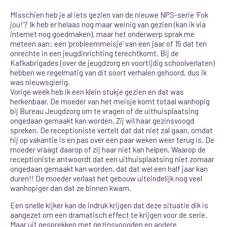
Misschien heb je al iets gezien van de nieuwe NPS-serie ‘Fok
jou!’? Ik heb er helaas nog maar weinig van gezien (kan ik via
internet nog goedmaken), maar het onderwerp sprak me
meteen aan: een ‘probleemmeisje’ van een jaar of 15 dat ten
onrechte in een jeugdinrichting terechtkomt. Bij de
Kafkabrigades (over de jeugdzorg en voortijdig schoolverlaten)
hebben we regelmatig van dit soort verhalen gehoord, dus ik
was nieuwsgierig.
Vorige week heb ik een klein stukje gezien en dat was
herkenbaar. De moeder van het meisje komt totaal wanhopig
bij Bureau Jeugdzorg om te vragen of de uithuisplaatsing
ongedaan gemaakt kan worden. Zij wil haar gezinsvoogd
spreken. De receptioniste vertelt dat dat niet zal gaan, omdat
hij op vakantie is en pas over een paar weken weer terug is. De
moeder vraagt daarop of zij haar niet kan helpen. Waarop de
receptioniste antwoordt dat een uithuisplaatsing niet zomaar
ongedaan gemaakt kan worden, dat dat wel een half jaar kan
duren!! De moeder verlaat het gebouw uiteindelijk nog veel
wanhopiger dan dat ze binnen kwam.
Een snelle kijker kan de indruk krijgen dat deze situatie dik is
aangezet om een dramatisch effect te krijgen voor de serie.
Maar uit gesprekken met gezinsvoogden en andere