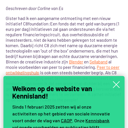
Geschreven door Corline van Es
Gister had ik een aangename ontmoeting met een nieuw
initiatief C8foundation:Een fonds dat met geld van burgers (1
euro per dag) initiatieven zal gaan ondersteunen die via het
reguliere financieringscircuit, dus overheidssubsidie of
investeerders, niet de kans hebben gekregen tot wasdom te
komen. Daarbij richt C8 zich met name op duurzame energie
technologieën van “out of the box” ondernemers, die met hun
bedrijf kunnen bijdragen aan echte duurzame veranderingen.
Binnen de creatieve industrie zijn
Blender
en
Sellaband
al
mooie voorbeelden van peer to peer financiering.
Peer to peer
ontwikkelingshulp
is ook een steeds bekender begrip. Als C8
een burgerbeweging weet te mobiliseren die investeert in
innovatie, dan noem ik dat een grote stap dichter bij een
Welkom op de website van
geslaagde kenniseconomie! Het initiatief is nog kersvers, doel
is dit jaar 10.000 deelnemers te verzamelen. Ik zal het initiatief
Kennisland!
op de voet volgen, Power to the people!
Sinds 1 februari 2025 zetten wij al onze
activiteiten op het gebied van sociale innovatie
voort onder de vlag van
CAOP
. Onze
Kennisbank
vol goede voorbeelden en publicaties blijft