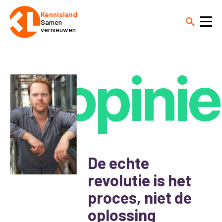
Kennisland
Samen
vernieuwen
opinie
De echte
revolutie is het
proces, niet de
oplossing