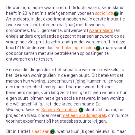
De woningruilactie kwam niet uit de lucht vallen. Kennisland
heeft in 2014 het initiatief genomen voor een
social lab
in
4
Amsteldorp. In dat experiment hebben we in eerste instantie
twee weken lang (later een halfjaar) met bewoners,
corporaties, GGD, gemeente, ontwerpers (
Waarmakers
) en
enkele andere organisaties gezocht naar een antwoord op de
vraag: hoe ziet prettig zelfstandig ouder worden eruit in deze
buurt? Dit deden we door
verhalen op te halen
, maar vooral
5
ook door samen met alle betrokkenen oplossingen te
ontwerpen en te testen.
Een van die dingen die in het social lab werden ontwikkeld, is
het idee van woningruilen in de eigen buurt. Dit betekent dat
mensen hun woning, zonder huurstijging, kunnen ruilen voor
een meer geschikt exemplaar. Daarmee wordt het voor
bewoners mogelijk om lang zelfstandig te blijven wonen in hun
eigen buurt, binnen het eigen sociale netwerk, in een woning
die wél geschikt is. Het idee kreeg een naam:
De
Woningruilweken
.
Sandra Rottenberg
sloot zich aan bij het
6
project en hielp, onder meer
met een Stadsgesprek
, om ruimte
voor het experiment bij het stadsbestuur te krijgen.
Dit initiatief
slaat aan
, wat natuurlijk goed nieuws is. Maar
7