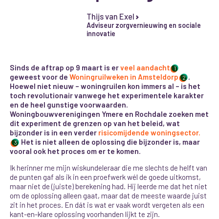
Thijs van Exel
Adviseur zorgvernieuwing en sociale
innovatie
Sinds de aftrap op 9 maart is er
veel aandacht
1
geweest voor de
Woningruilweken in Amsteldorp
.
2
Hoewel niet nieuw – woningruilen kon immers al – is het
toch revolutionair vanwege het experimentele karakter
en de heel gunstige voorwaarden.
Woningbouwverenigingen Ymere en Rochdale zoeken met
dit experiment de grenzen op van het beleid, wat
bijzonder is in een verder
risicomijdende woningsector.
Het is niet alleen de oplossing die bijzonder is, maar
3
vooral ook het proces om er te komen.
Ik herinner me mijn wiskundeleraar die me slechts de helft van
de punten gaf als ik in een proefwerk wél de goede uitkomst,
maar niet de (juiste) berekening had. Hij leerde me dat het niet
om de oplossing alleen gaat, maar dat de meeste waarde juist
zit in het proces. En dát is wat er vaak wordt vergeten als een
kant-en-klare oplossing voorhanden lijkt te zijn.