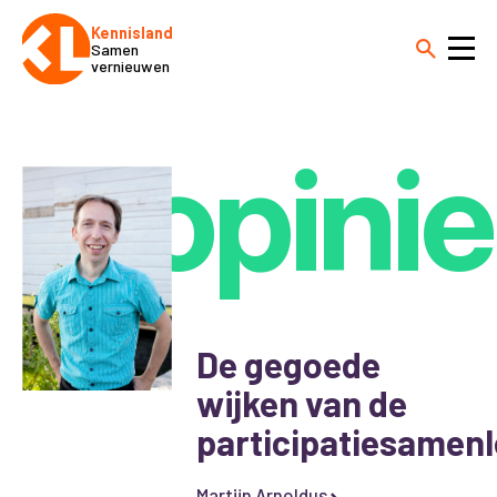
Kennisland
Samen
vernieuwen
opinie
De gegoede
wijken van de
participatiesamenl
Martijn Arnoldus