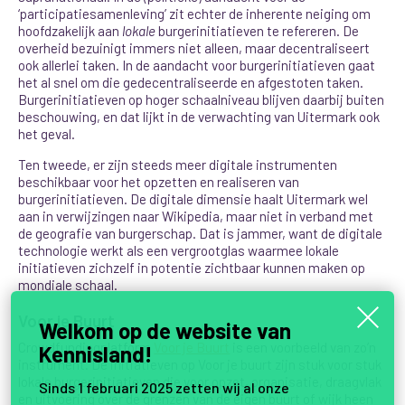
‘participatiesamenleving’ zit echter de inherente neiging om
hoofdzakelijk aan
lokale
burgerinitiatieven te refereren. De
overheid bezuinigt immers niet alleen, maar decentraliseert
ook allerlei taken. In de aandacht voor burgerinitiatieven gaat
het al snel om die gedecentraliseerde en afgestoten taken.
Burgerinitiatieven op hoger schaalniveau blijven daarbij buiten
beschouwing, en dat lijkt in de verwachting van Uitermark ook
het geval.
Ten tweede, er zijn steeds meer digitale instrumenten
beschikbaar voor het opzetten en realiseren van
burgerinitiatieven. De digitale dimensie haalt Uitermark wel
aan in verwijzingen naar Wikipedia, maar niet in verband met
de geografie van burgerschap. Dat is jammer, want de digitale
technologie werkt als een vergrootglas waarmee lokale
initiatieven zichzelf in potentie zichtbaar kunnen maken op
mondiale schaal.
Voor je Buurt
Welkom op de website van
Crowdfundingplatform
Voor je Buurt
is een voorbeeld van zo’n
Kennisland!
instrument. De initiatieven op Voor je buurt zijn stuk voor stuk
lokale burgerinitiatieven die voor opzet, organisatie, draagvlak
Sinds 1 februari 2025 zetten wij al onze
en uitvoering over de grenzen van de eigen buurt of wijk heen