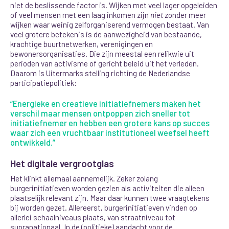
niet de beslissende factor is. Wijken met veel lager opgeleiden
of veel mensen met een laag inkomen zijn
niet
zonder meer
wijken waar weinig zelforganiserend vermogen bestaat. Van
veel grotere betekenis is de aanwezigheid van bestaande,
krachtige buurtnetwerken, verenigingen en
bewonersorganisaties. Die zijn meestal een relikwie uit
perioden van activisme of gericht beleid uit het verleden.
Daarom is Uitermarks stelling richting de Nederlandse
participatiepolitiek:
“Energieke en creatieve initiatiefnemers maken het
verschil maar mensen ontpoppen zich sneller tot
initiatiefnemer en hebben een grotere kans op succes
waar zich een vruchtbaar institutioneel weefsel heeft
ontwikkeld.”
Het digitale vergrootglas
Het klinkt allemaal aannemelijk. Zeker zolang
burgerinitiatieven worden gezien als activiteiten die alleen
plaatselijk relevant zijn. Maar daar kunnen twee vraagtekens
bij worden gezet. Allereerst, burgerinitiatieven vinden op
allerlei schaalniveaus plaats, van straatniveau tot
supranationaal. In de (politieke) aandacht voor de