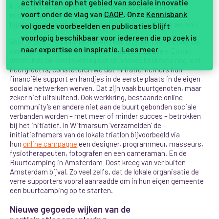
activiteiten op het gebied van sociale innovatie
kijken. Initiatiefnemers kunnen via Voor je Buurt hun
voort onder de vlag van
CAOP
. Onze
Kennisbank
buurtinitiatief onder de aandacht brengen, financiële
bijdragen verzamelen, maar ook nieuwe vrijwilligers werven.
vol goede voorbeelden en publicaties blijft
voorlopig beschikbaar voor iedereen die op zoek is
Voor je Buurt is daarmee tevens een digitale tool om nieuwe
naar expertise en inspiratie.
Lees meer
community’s te bouwen rondom buurtinitiatieven. En dat
werkt. Met de kanttekening dat de hoeveelheid data nog niet
heel groot is, constateren we dat initiatiefnemers hun
financiële support en handjes in de eerste plaats in de eigen
sociale netwerken werven. Dat zijn vaak buurtgenoten, maar
zeker niet uitsluitend. Ook werkkring, bestaande online
community’s en andere niet aan de buurt gebonden sociale
verbanden worden – met meer of minder succes – betrokken
bij het initiatief. In Witmarsum ‘verzamelden’ de
initiatiefnemers van de lokale triatlon bijvoorbeeld via
hun
online campagne
een designer, programmeur, masseurs,
fysiotherapeuten, fotografen en een cameraman. En de
Buurtcamping in Amsterdam-Oost kreeg van ver buiten
Amsterdam bijval. Zo veel zelfs, dat de lokale organisatie de
verre supporters vooral aanraadde om in hun eigen gemeente
een buurtcamping op te starten.
Nieuwe gegoede wijken van de