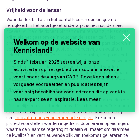
Vrijheid voor de leraar
Waar de flexibiliteit in het aantal lesuren dus enigszins
terugkeert in het voortgezet onderwijs, is het nog de vraag
hoeveel vrijheid de docent binnen de muren van zijn klaslokaal
krijgt als het gaat om de inhoud van de lessen zelf. Het
Welkom op de website van
onderwijspersoneel zou op alle niveaus moeten participeren in
Kennisland!
de beleidskeuzes op het gebied van onderwijs en kwaliteit,
aldus het Onderwijsakkoord. Zowel in het mbo, het po als het
vo wordt daarom een professioneel statuut vastgelegd waarin
Sinds 1 februari 2025 zetten wij al onze
de wettelijk geregelde vrijheid van de docent zal worden
activiteiten op het gebied van sociale innovatie
gewaarborgd. Is dit niet precies zo’n papieren ambitie waar in
voort onder de vlag van
CAOP
. Onze
Kennisbank
de
inleiding
van het Onderwijsakkoord tegen geageerd wordt?
vol goede voorbeelden en publicaties blijft
Vlaanderen als voorbeeld?
voorlopig beschikbaar voor iedereen die op zoek is
naar expertise en inspiratie.
Lees meer
In dit akkoord ontbreekt een aantal concrete maatregelen die
uiteindelijk een structurele innovatie in het onderwijs kunnen
betekenen. Bij onze zuiderburen bestaat er sinds enige tijd
een
innovatiefonds voor lerarenopleidingen
. Er kunnen
projectvoorstellen worden ingediend door lerarenopleidingen,
waarna de Vlaamse regering middelen vrijmaakt om daarmee
de kwaliteit en vernieuwende blik van toekomstige leraren te