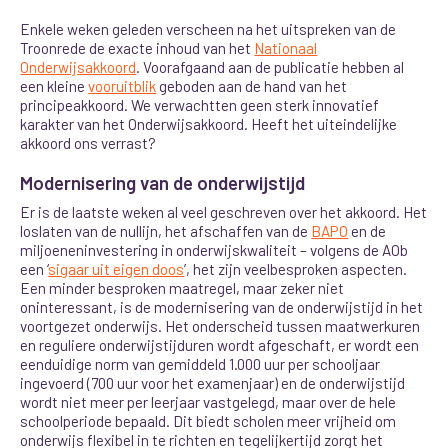
Enkele weken geleden verscheen na het uitspreken van de
Troonrede de exacte inhoud van het
Nationaal
Onderwijsakkoord
. Voorafgaand aan de publicatie hebben al
een kleine
vooruitblik
geboden aan de hand van het
principeakkoord. We verwachtten geen sterk innovatief
karakter van het Onderwijsakkoord. Heeft het uiteindelijke
akkoord ons verrast?
Modernisering van de onderwijstijd
Er is de laatste weken al veel geschreven over het akkoord. Het
loslaten van de nullijn, het afschaffen van de
BAPO
en de
miljoeneninvestering in onderwijskwaliteit – volgens de AOb
een ‘
sigaar uit eigen doos
’, het zijn veelbesproken aspecten.
Een minder besproken maatregel, maar zeker niet
oninteressant, is de modernisering van de onderwijstijd in het
voortgezet onderwijs. Het onderscheid tussen maatwerkuren
en reguliere onderwijstijduren wordt afgeschaft, er wordt een
eenduidige norm van gemiddeld 1.000 uur per schooljaar
ingevoerd (700 uur voor het examenjaar) en de onderwijstijd
wordt niet meer per leerjaar vastgelegd, maar over de hele
schoolperiode bepaald. Dit biedt scholen meer vrijheid om
onderwijs flexibel in te richten en tegelijkertijd zorgt het