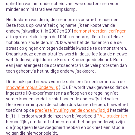
opheffen van het onderscheid van twee soorten uren voor
minder administratieve rompslomp.
Het loslaten van de rigide urennorm is positief te noemen.
Deze focus op kwantiteit ging namelijk ten koste van de
onderwijskwaliteit. In 2007 en 2011
demonstreerden leerlingen
al in grote getale tegen de 1.040-urennorm, die tot nutteloze
‘ophokuren’ zou leiden. In 2012 waren het de docenten die de
straat op gingen om tegen dezelfde kwestie te demonstreren.
Ondanks deze demonstraties werd in datzelfde jaar de nieuwe
wet Onderwijstijd door de Eerste Kamer goedgekeurd. Ruim
een jaar later geeft de staatssecretaris de vele protesten dan
toch gehoor via het huidige onderwijsakkoord.
Dit is ook goed nieuws voor de scholen die deelnemen aan de
InnovatieImpuls Onderwijs
(IIO). Er wordt vaak gevreesd dat de
ingezette IIO-experimenten na afloop van de regeling niet
verder kunnen omdat ze niet onder de onderwijstijd vallen.
Deze verruiming zou de scholen dus kunnen helpen, hoewel het
toezicht op de
precieze invulling van de onderwijstijd
hetzelfde
blijft. Hierdoor wordt de inzet van bijvoorbeeld
PAL-studenten
bemoeilijkt, omdat dit studenten uit het hoger onderwijs zijn
die (nog) geen lesbevoegdheid hebben en ook niet een studie
volgen die hiervoor opleidt.