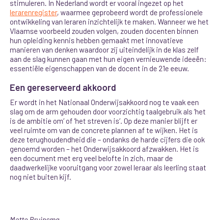
stimuleren. In Nederland wordt er vooral ingezet op het
lerarenregister
, waarmee geprobeerd wordt de professionele
ontwikkeling van leraren inzichtelijk te maken. Wanneer we het
Vlaamse voorbeeld zouden volgen, zouden docenten binnen
hun opleiding kennis hebben gemaakt met innovatieve
manieren van denken waardoor zij uiteindelijk in de klas zelf
aan de slag kunnen gaan met hun eigen vernieuwende ideeën:
essentiële eigenschappen van de docent in de 21e eeuw.
Een gereserveerd akkoord
Er wordt in het Nationaal Onderwijsakkoord nog te vaak een
slag om de arm gehouden door voorzichtig taalgebruik als ‘het
is de ambitie om’ of ‘het streven is’. Op deze manier blijft er
veel ruimte om van de concrete plannen af te wijken. Het is
deze terughoudendheid die – ondanks de harde cijfers die ook
genoemd worden – het Onderwijsakkoord afzwakken. Het is
een document met erg veel belofte in zich, maar de
daadwerkelijke vooruitgang voor zowel leraar als leerling staat
nog niet buiten kijf.
Mette Bruinsma