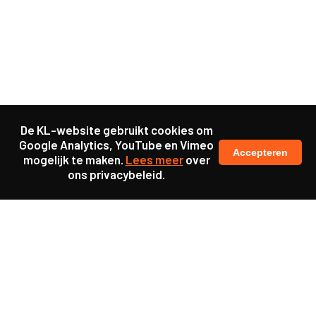
De KL-website gebruikt cookies om
Google Analytics, YouTube en Vimeo
Accepteren
mogelijk te maken.
Lees meer
over
ons privacybeleid.
Samen maakten we ons sterk voor
meer prioriteit voor gezondheid in onze samenleving.
kennis en ervaring van jongeren en onderwijsprofessionals