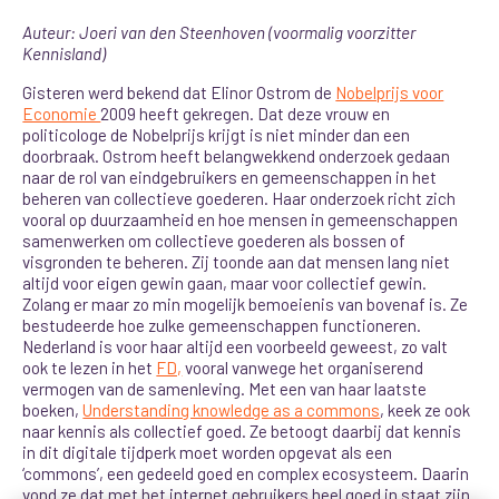
Auteur: Joeri van den Steenhoven (voormalig voorzitter
Kennisland)
Gisteren werd bekend dat Elinor Ostrom de
Nobelprijs voor
Economie
2009 heeft gekregen. Dat deze vrouw en
politicologe de Nobelprijs krijgt is niet minder dan een
doorbraak. Ostrom heeft belangwekkend onderzoek gedaan
naar de rol van eindgebruikers en gemeenschappen in het
beheren van collectieve goederen. Haar onderzoek richt zich
vooral op duurzaamheid en hoe mensen in gemeenschappen
samenwerken om collectieve goederen als bossen of
visgronden te beheren. Zij toonde aan dat mensen lang niet
altijd voor eigen gewin gaan, maar voor collectief gewin.
Zolang er maar zo min mogelijk bemoeienis van bovenaf is. Ze
bestudeerde hoe zulke gemeenschappen functioneren.
Nederland is voor haar altijd een voorbeeld geweest, zo valt
ook te lezen in het
FD,
vooral vanwege het organiserend
vermogen van de samenleving. Met een van haar laatste
boeken,
Understanding knowledge as a commons
, keek ze ook
naar kennis als collectief goed. Ze betoogt daarbij dat kennis
in dit digitale tijdperk moet worden opgevat als een
‘commons’, een gedeeld goed en complex ecosysteem. Daarin
vond ze dat met het internet gebruikers heel goed in staat zijn