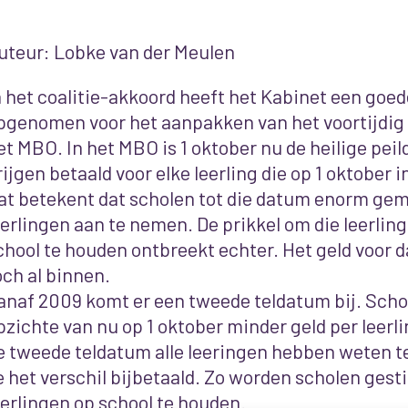
uteur: Lobke van der Meulen
n het coalitie-akkoord heeft het Kabinet een goe
pgenomen voor het aanpakken van het voortijdig 
et MBO. In het MBO is 1 oktober nu de heilige pei
rijgen betaald voor elke leerling die op 1 oktober
at betekent dat scholen tot die datum enorm gem
eerlingen aan te nemen. De prikkel om die leerling
chool te houden ontbreekt echter. Het geld voor da
och al binnen.
anaf 2009 komt er een tweede teldatum bij. Scho
pzichte van nu op 1 oktober minder geld per leerlin
e tweede teldatum alle leeringen hebben weten t
e het verschil bijbetaald. Zo worden scholen ges
eerlingen op school te houden.