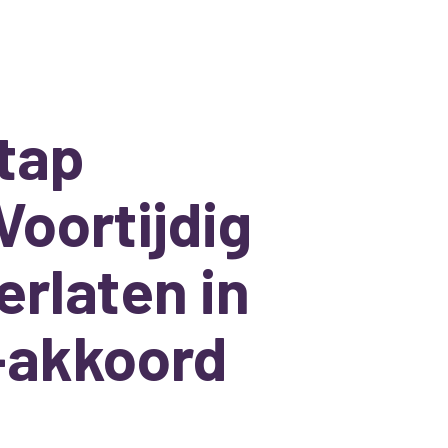
tap
Voortijdig
rlaten in
e-akkoord