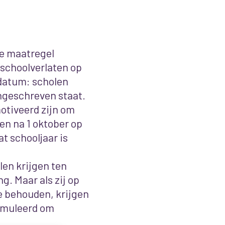
de maatregel
schoolverlaten op
ldatum: scholen
 ingeschreven staat.
otiveerd zijn om
en na 1 oktober op
t schooljaar is
len krijgen ten
g. Maar als zij op
e behouden, krijgen
timuleerd om