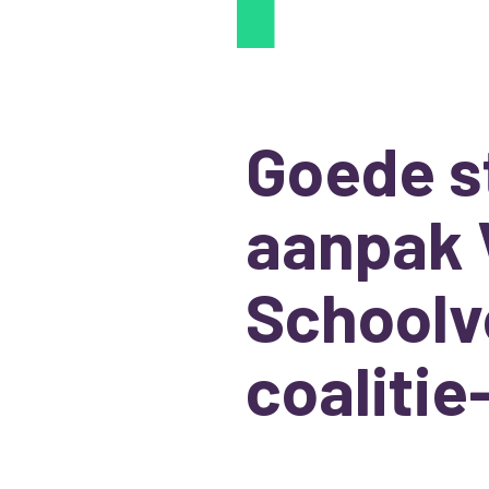
Goede s
aanpak 
Schoolve
coaliti