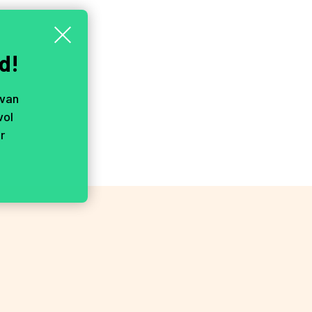
d!
 van
vol
r