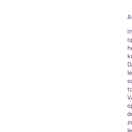
A
I
o
h
k
D
l
s
t
V
o
d
z
l