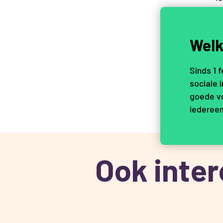
Welk
Sinds 1 
D
sociale 
goede vo
iedereen
Ook inte