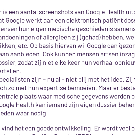
r is een aantal screenshots van Google Health uitg
at Google werkt aan een elektronisch patiënt dos
ensen hun eigen medische geschiedenis samenst
andoeningen of allergieën zij (gehad) hebben, wel
likken, etc. Op basis hiervan wil Google dan ‘gez
aan aanbieden. Ook kunnen mensen artsen inzage
ossier, zodat zij niet elke keer hun verhaal opni
ertellen.
pecialisten zijn – nu al – niet blij met het idee. Z
ich zo met hun expertise bemoeien. Maar er best
entrale plaats waar medische gegevens worden 
oogle Health kan iemand zijn eigen dossier behe
ieden waar nodig.
k vind het een goede ontwikkeling. Er wordt veel o