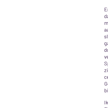
E
d
m
a
s
g
d
v
S
z
c
G
b
I