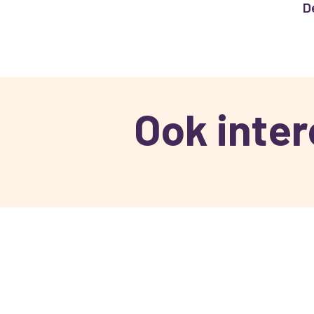
D
Ook inte