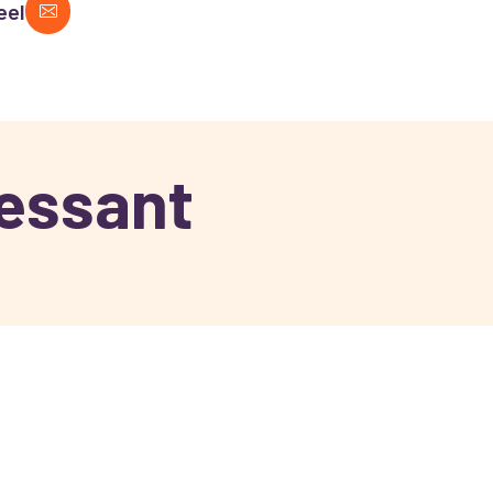
eel
ressant