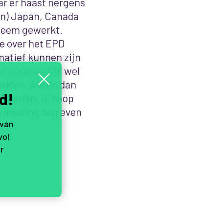
ar er haast nergens
van) Japan, Canada
teem gewerkt.
ie over het EPD
rnatief kunnen zijn
 is natuurlijk wel
ouden. Alleen dan
d!
 worden. Ik hoop
twikkeling nog even
 van
vol
r