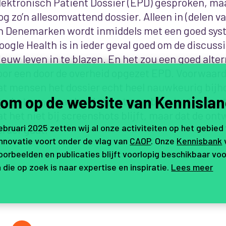
lektronisch Patiënt Dossier (EPD) gesproken, ma
og zo’n allesomvattend dossier. Alleen in (delen 
n Denemarken wordt inmiddels met een goed sys
oogle Health is in ieder geval goed om de discuss
ieuw leven in te blazen. En het zou een goed alte
oor een door de overheid opgezet EPD. Voorwaarde
at mensen het dossier echt heel nauwkeurig bijh
om op de website van Kennislan
an het een waardevol en betrouwbaar instrument
at het niet bij screenshots blijft, maar dat de on
februari 2025 zetten wij al onze activiteiten op het gebied
erder gaat.
innovatie voort onder de vlag van
CAOP
. Onze
Kennisbank
orbeelden en publicaties blijft voorlopig beschikbaar voo
 die op zoek is naar expertise en inspiratie.
Lees meer