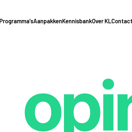
Programma’s
Aanpakken
Kennisbank
Over KL
Contac
opi