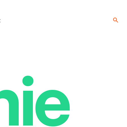
t
nie