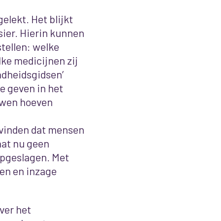
elekt. Het blijkt
sier. Hierin kunnen
ellen: welke
ke medicijnen zij
ondheidsgidsen’
 geven in het
euwen hoeven
ij vinden dat mensen
aat nu geen
opgeslagen. Met
ren en inzage
ver het