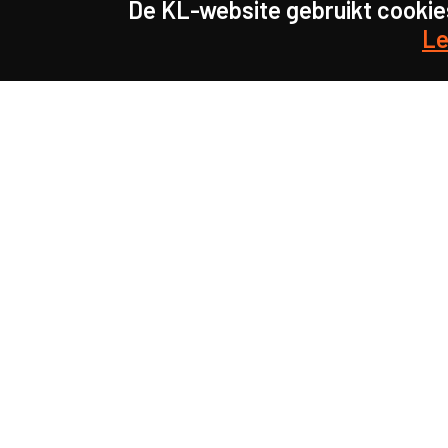
De KL-website gebruikt cookie
Le
Samen maakten we on
meer prioriteit voor gezondhei
samenleving.
kennis en ervaring van jongere
onderwijsprofessionals als uit
onderwijs.