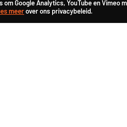
s om Google Analytics, YouTube en Vimeo mo
es meer
over ons privacybeleid.
s sterk voor
d in onze
info@caop.nl
n en
Praktische info
gangspunt voor beter