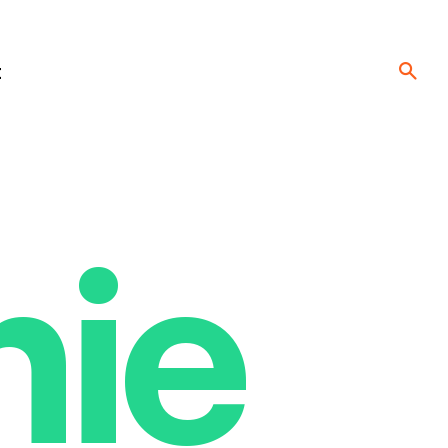
t
nie