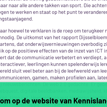
aar naar alle andere takken van sport. Die achte
egen te werken en staat op het punt te veranderen
ngstaanjagend.
aar hoewel te verklaren is de roep om terugkeer 
nnodig. De uitkomst van het rapport Dijsselbloem 
artens, dat onderwijsvernieuwingen overbodig z
lik op de positieve effecten van de inzet van ICT 
eert dat de communicatie verbetert en verdiept, a
nteractiever, leerlingen kunnen spelenderwijs lere
ereld sluit veel beter aan bij de leefwereld van le
ommuniceren, gamen, maken profielen aan, laten
ij nieuwsberichten. De web 2.0 gedachte. Er gebe
ebquest, digitale beeldbanken, mediawijsheid, kl
eren, time out. Heel veel van wat kinderen hier do
om op de website van Kennislan
p de maatschappij. Niet (alleen) qua mediagebrui