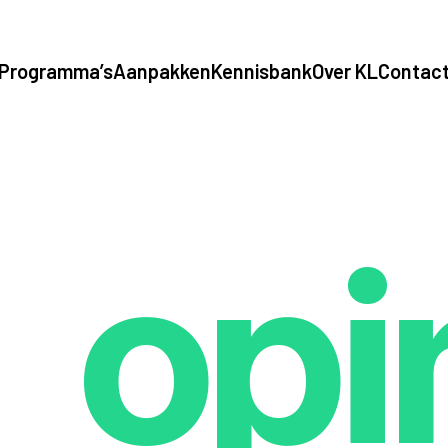
Programma’s
Aanpakken
Kennisbank
Over KL
Contac
opi