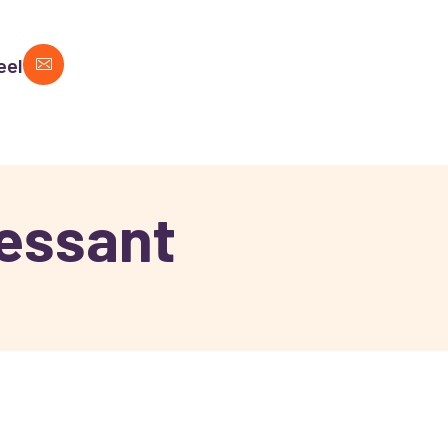
eel
ressant