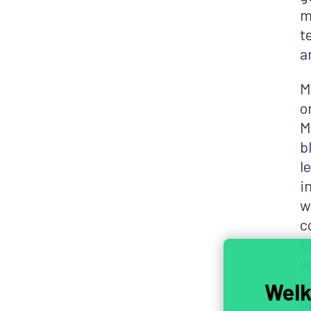
m
t
a
M
o
M
b
l
i
w
c
b
w
l
Welk
o