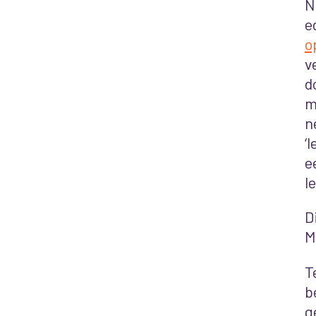
N
e
o
v
d
m
n
‘
e
l
D
M
T
b
g