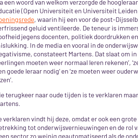
a een woord van welkom verzorgde de hoogleraar
ducatie (Open Universiteit en Universiteit Leide
peningsrede
, waarin hij een voor de post-Dijsse
erfrissend geluid ventileerde. De teneur is immers
oofheid jegens docenten, politiek doordrukken e
islukking. In de media en vooral in de onderwijsw
egativisme, constateert Martens. Dat slaat om in
leerlingen moeten weer normaal leren rekenen’, 
en goede leraar nodig’ en ‘ze moeten weer ouder
ezen’.
ie terugkeer naar oude tijden is te verklaren maar
artens.
e verklaren vindt hij deze, omdat er ook een grot
etrekking tot onderwijsvernieuwingen en de rol va
een sector zo weinig geautomatiseerd als de onde