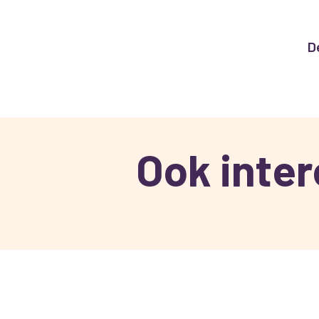
D
Ook inte