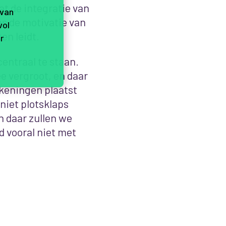
at de integratie van
 van
s de motivatie van
vol
en leidt.
r
centraal te staan.
e vergroot, en daar
ekeningen plaatst
niet plotsklaps
 daar zullen we
 vooral niet met