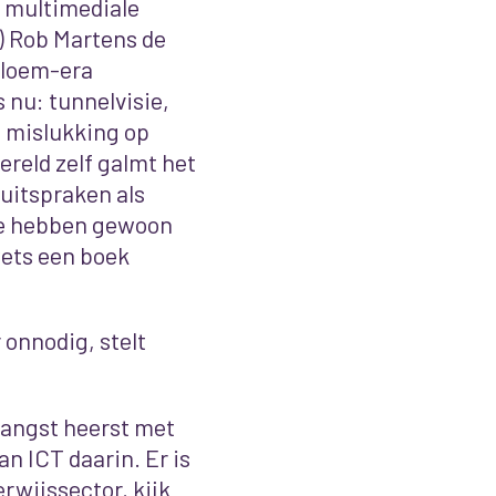
 multimediale
n) Rob Martens de
lbloem-era
 nu: tunnelvisie,
n mislukking op
ereld zelf galmt het
 uitspraken als
‘ze hebben gewoon
wets een boek
 onnodig, stelt
e angst heerst met
n ICT daarin. Er is
rwijssector, kijk