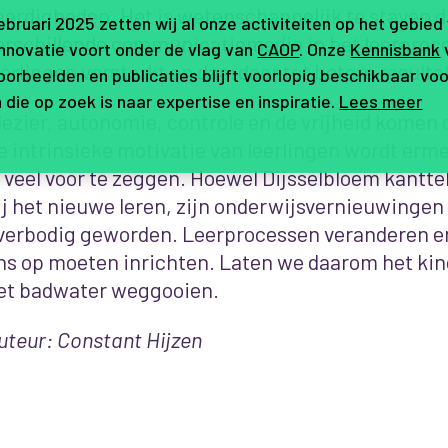
aardigheden. Het is wetenschappelijk te staven d
februari 2025 zetten wij al onze activiteiten op het gebied
erschillende communicatiemedia in het leerproce
innovatie voort onder de vlag van
CAOP
. Onze
Kennisbank
eerlingen versterkt en daardoor tot betere resultat
orbeelden en publicaties blijft voorlopig beschikbaar voo
 die op zoek is naar expertise en inspiratie.
Lees meer
lezier, autonomie, controle en de vrijheid komen 
e intrinsieke motivatie van leerlingen wordt erme
s veel voor te zeggen. Hoewel Dijsselbloem kantt
ij het nieuwe leren, zijn onderwijsvernieuwingen 
verbodig geworden. Leerprocessen veranderen en
ns op moeten inrichten. Laten we daarom het kind
et badwater weggooien.
uteur: Constant Hijzen