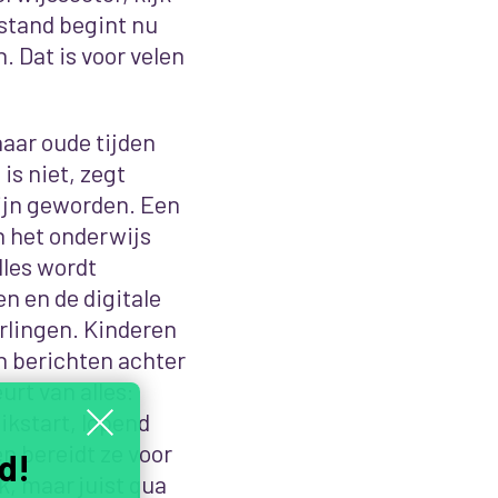
rstand begint nu
. Dat is voor velen
naar oude tijden
is niet, zegt
ijn geworden. Een
in het onderwijs
lles wordt
n en de digitale
erlingen. Kinderen
 berichten achter
urt van alles:
ikstart, lopend
en bereidt ze voor
d!
k, maar juist qua