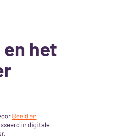
 en het
er
voor
Beeld en
sseerd in digitale
r.