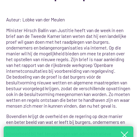
Auteur: Lobke van der Meulen
Minister Hirsch Ballin van Justitie heeft van de week in een
brief aan de Tweede Kamer laten weten dat hij een landelijke
proef wil gaan doen met het raadplegen van burgers,
ondernemers en belangenorganisaties via internet. Op die
manier wil hij de mogelijkheid bieden om mee te praten over
het opstellen van nieuwe regels. Zijn brief is naar aanleiding
van het rapport van de rijksbrede werkgroep ‘Openbare
internetconsultaties bij voorbereiding van regelgeving’.
De bedoeling van de proef is dat burgers vóór de
besluitvorming nieuwe wetten en algemene maatregelen van
bestuur voorgelegd krijgen, zodat de verschillende opvattingen
ook in de besluitvorming meegenomen kan worden. Zo moeten
wetten en regels ontstaan die beter te handhaven zijn en waar
mensen zich meer in kunnen vinden, dan nu het geval is.
Bovendien krijgt de overheid en de regering op deze manier
een beter beeld van wat er leeft bij burgers, ondernemers en
belangenorganisaties. Hier kan dan op ingespeeld worden,
bijvoorbeeld bij het terugdringen van administratieve