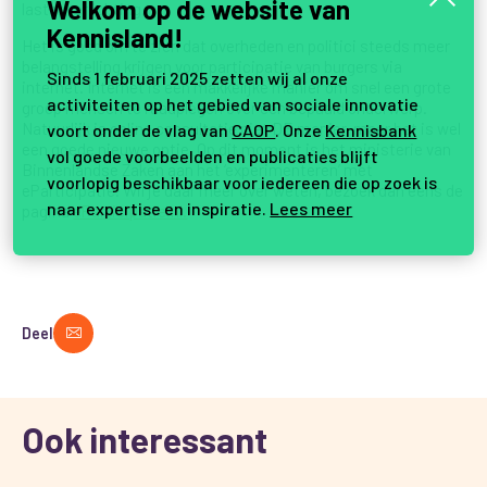
Welkom op de website van
lastenverlichting.
Kennisland!
Het is goed om te zien dat overheden en politici steeds meer
belangstelling krijgen voor participatie van burgers via
Sinds 1 februari 2025 zetten wij al onze
internet. Internet is een makkelijke manier om snel een grote
activiteiten op het gebied van sociale innovatie
groep mensen te raadplegen over een bepaald onderwerp.
Natuurlijk is online consultatie niet DE manier, maar het is wel
voort onder de vlag van
CAOP
. Onze
Kennisbank
een goede nieuwe optie. Op dit moment is het ministerie van
vol goede voorbeelden en publicaties blijft
Binnenlandse Zaken aan het ‘experimenteren’ met
voorlopig beschikbaar voor iedereen die op zoek is
eParticipatie. Wil je daar meer over weten, bezoek dan eens de
naar expertise en inspiratie.
Lees meer
pagina
eParticipatie.nl.
Deel
Ook interessant