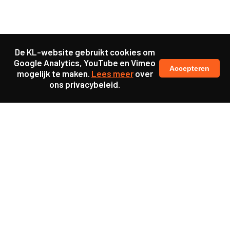
De KL-website gebruikt cookies om
Google Analytics, YouTube en Vimeo
Accepteren
mogelijk te maken.
Lees meer
over
ons privacybeleid.
Samen maakten we ons sterk voor
meer prioriteit voor gezondheid in onze samenleving.
kennis en ervaring van jongeren en onderwijsprofessionals
als uitgangspunt voor beter onderwijs.
een beter functionerende overheid door versterkte
samenwerking met bewoners.