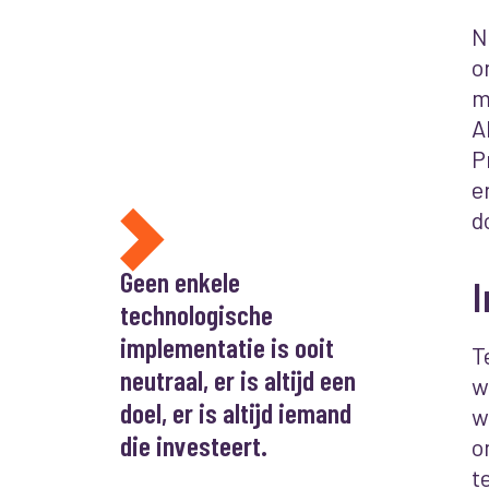
N
o
m
A
P
e
d
Geen enkele
technologische
implementatie is ooit
T
neutraal, er is altijd een
w
doel, er is altijd iemand
w
die investeert.
o
t