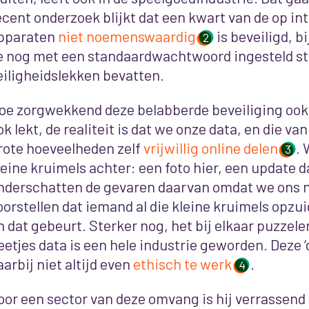
ecent onderzoek blijkt dat een kwart van de op in
pparaten
niet noemenswaardig
is beveiligd, 
2
e nog met een standaardwachtwoord ingesteld s
eiligheidslekken bevatten.
oe zorgwekkend deze belabberde beveiliging ook 
ok lekt, de realiteit is dat we onze data, en die va
rote hoeveelheden zelf
vrijwillig online delen
. 
3
leine kruimels achter: een foto hier, een update 
nderschatten de gevaren daarvan omdat we ons 
oorstellen dat iemand al die kleine kruimels opzui
n dat gebeurt. Sterker nog, het bij elkaar puzzelen
eetjes data is een hele industrie geworden. Deze 
aarbij niet altijd even
ethisch te werk
.
4
oor een sector van deze omvang is hij verrassend