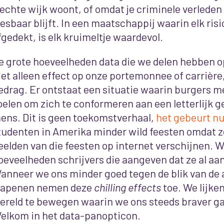
lechte wijk woont, of omdat je criminele verleden 
eesbaar blijft. In een maatschappij waarin elk ri
fgedekt, is elk kruimeltje waardevol.
e grote hoeveelheden data die we delen hebben o
iet alleen effect op onze portemonnee of carrière
edrag. Er ontstaat een situatie waarin burgers m
oelen om zich te conformeren aan een letterlijk
ens. Dit is geen toekomstverhaal,
het gebeurt nu
tudenten in Amerika minder wild feesten omdat z
eelden van die feesten op internet verschijnen. W
oeveelheden schrijvers die aangeven dat ze al aa
anneer we ons minder goed tegen de blik van de
apenen nemen deze
chilling effects
toe. We lijke
ereld te bewegen waarin we ons steeds braver g
elkom in het data-panopticon.