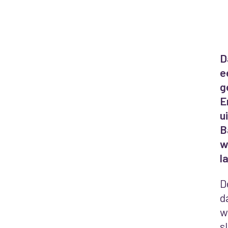
D
e
g
E
u
B
w
l
D
d
w
s