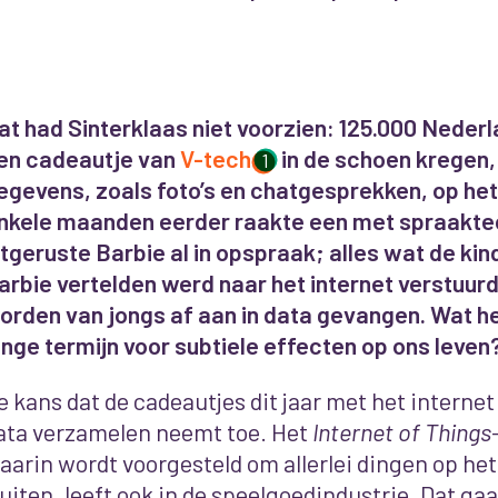
at had Sinterklaas niet voorzien: 125.000 Neder
en cadeautje van
V-tech
in de schoen kregen,
1
egevens, zoals foto’s en chatgesprekken, op het 
nkele maanden eerder raakte een met spraakte
itgeruste Barbie al in opspraak; alles wat de ki
arbie vertelden werd naar het internet verstuurd
orden van jongs af aan in data gevangen. Wat he
ange termijn voor subtiele effecten op ons leven
e kans dat de cadeautjes dit jaar met het internet
ata verzamelen neemt toe. Het
Internet of Things
aarin wordt voorgesteld om allerlei dingen op het
luiten, leeft ook in de speelgoedindustrie. Dat ga