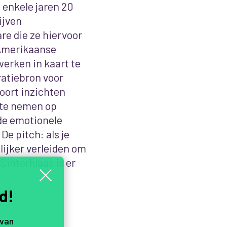
n enkele jaren 20
ijven
are die ze hiervoor
 Amerikaanse
erken in kaart te
ratiebron voor
soort inzichten
 te nemen op
 de emotionele
De pitch: als je
lijker verleiden om
 Sinterklaas
is er
d!
 van