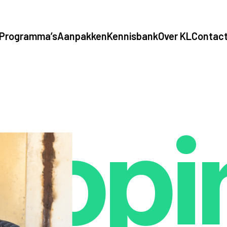
Programma’s
Aanpakken
Kennisbank
Over KL
Contac
opi