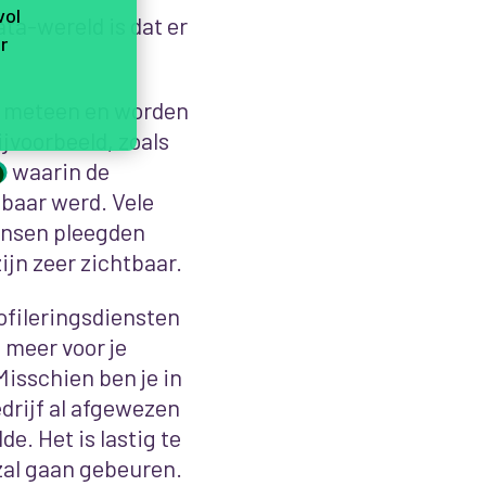
vol
ta-wereld is dat er
r
 meteen en worden
jvoorbeeld, zoals
waarin de
6
baar werd. Vele
mensen pleegden
ijn zeer zichtbaar.
ofileringsdiensten
e meer voor je
Misschien ben je in
edrijf al afgewezen
e. Het is lastig te
 zal gaan gebeuren.