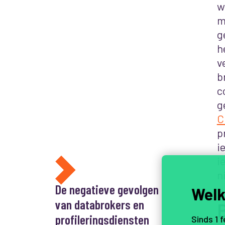
w
m
g
h
v
b
c
g
C
p
i
i
ni
De negatieve gevolgen
Welk
van databrokers en
profileringsdiensten
Sinds 1 