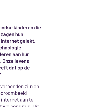
landse kinderen die
 zagen hun
internet gelekt.
chnologie
nderen aan hun
. Onze levens
eft dat op de
?
 verbonden zijn en
-droombeeld
 internet aan te
at weleens mis. Uit