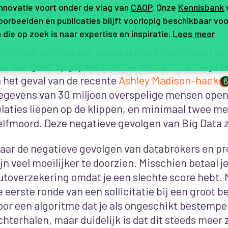
innovatie voort onder de vlag van
CAOP
. Onze
Kennisbank
et meest fascinerende van het leven in een Big Da
orbeelden en publicaties blijft voorlopig beschikbaar voo
eel subtielere vormen van sturing ontstaan.
 die op zoek is naar expertise en inspiratie.
Lees meer
ommige vormen van datamisbruik herkennen we
an ook goed opgepakt door de media. Chantage bi
n het geval van de recente
Ashley Madison-hack
egevens van 30 miljoen overspelige mensen open
elaties liepen op de klippen, en minimaal twee 
elfmoord. Deze negatieve gevolgen van Big Data z
aar de negatieve gevolgen van databrokers en pr
ijn veel moeilijker te doorzien. Misschien betaal j
utoverzekering omdat je een slechte score hebt. 
e eerste ronde van een sollicitatie bij een groot b
oor een algoritme dat je als ongeschikt bestempeld
chterhalen, maar duidelijk is dat dit steeds meer