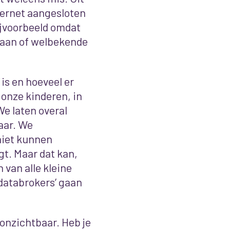
ternet aangesloten
bijvoorbeeld omdat
taan of welbekende
is en hoeveel er
n onze kinderen, in
We laten overal
daar. We
niet kunnen
gt. Maar dat kan,
 van alle kleine
‘databrokers’ gaan
 onzichtbaar. Heb je