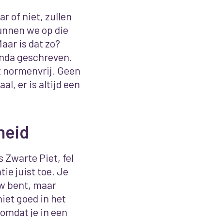
r of niet, zullen
unnen we op die
aar is dat zo?
enda geschreven.
t normenvrij. Geen
l, er is altijd een
heid
 Zwarte Piet, fel
e juist toe. Je
uw bent, maar
iet goed in het
 omdat je in een