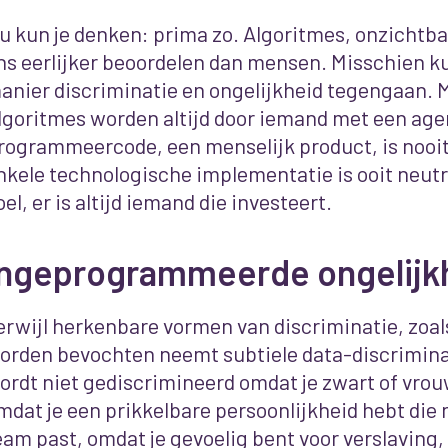
u kun je denken: prima zo. Algoritmes, onzichtbaa
ns eerlijker beoordelen dan mensen. Misschien k
anier discriminatie en ongelijkheid tegengaan. M
lgoritmes worden altijd door iemand met een ag
rogrammeercode, een menselijk product, is nooi
nkele technologische implementatie is ooit neutraa
oel, er is altijd iemand die investeert.
Ingeprogrammeerde ongelijk
erwijl herkenbare vormen van discriminatie, zoals
orden bevochten neemt subtiele data-discriminati
ordt niet gediscrimineerd omdat je zwart of vro
mdat je een prikkelbare persoonlijkheid hebt die n
eam past, omdat je gevoelig bent voor verslaving,