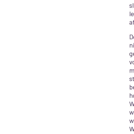
s
l
a
D
n
g
v
m
s
b
h
W
w
w
W