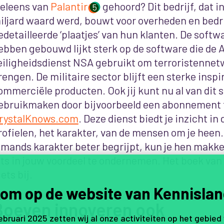
eleens van
Palantir
gehoord? Dit bedrijf, dat i
5
iljard waard werd, bouwt voor overheden en bedr
edetailleerde ‘plaatjes’ van hun klanten. De softw
ebben gebouwd lijkt sterk op de software die de
eiligheidsdienst NSA gebruikt om terroristennetw
rengen. De militaire sector blijft een sterke inspi
ommerciële producten. Ook jij kunt nu al van dit 
ebruikmaken door bijvoorbeeld een abonnement
rystalKnows.com
. Deze dienst biedt je inzicht in
rofielen, het karakter, van de mensen om je heen. 
emands karakter beter begrijpt, kun je hen makke
ets in jouw voordeel te ondernemen. Het boek van
ets bij.
om op de website van Kennislan
Boeven innoveren ook
februari 2025 zetten wij al onze activiteiten op het gebied