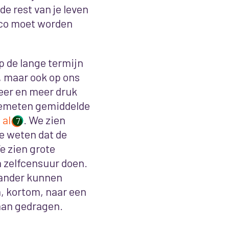
de rest van je leven
sico moet worden
p de lange termijn
, maar ook op ons
eer en meer druk
 gemeten gemiddelde
 al
. We zien
7
e weten dat de
e zien grote
n zelfcensuur doen.
 ander kunnen
n, kortom, naar een
aan gedragen.