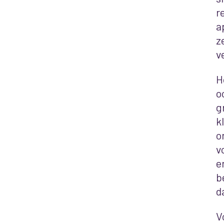
r
a
z
v
H
o
g
k
o
v
e
b
d
V