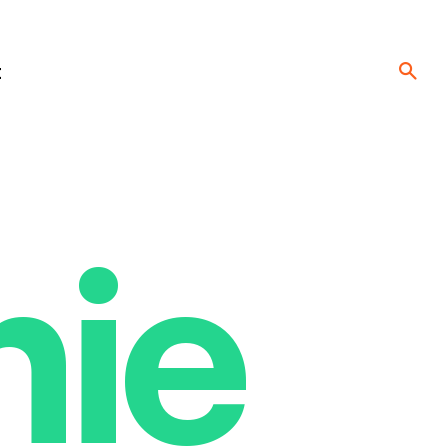
t
nie