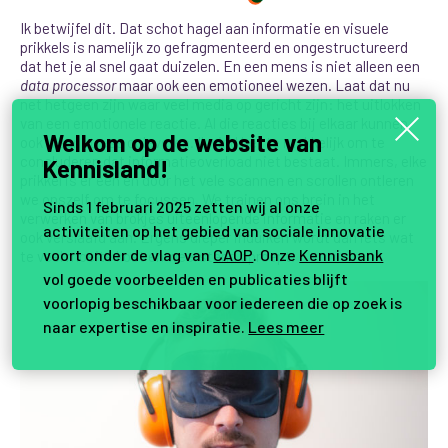
Ik betwijfel dit. Dat schot hagel aan informatie en visuele
prikkels is namelijk zo gefragmenteerd en ongestructureerd
dat het je al snel gaat duizelen. En een mens is niet alleen een
data processor
maar ook een emotioneel wezen. Laat dat nu
net hetgeen zijn waar veel media op gericht zijn: het uitlokken
van een emotionele reactie. Al die reacties bij elkaar kunnen
Welkom op de website van
ook weer stress opleveren. Ik vind het te makkelijk om te
concluderen dat informatieoverload niet bestaat. Immers, elke
Kennisland!
prikkel is er een en door het vele scannen en scrollen ontleren
we onszelf om te focussen. We trainen ons brein in het
Sinds 1 februari 2025 zetten wij al onze
verwerken van brokjes uiteenlopende informatie en raken er
activiteiten op het gebied van sociale innovatie
ook verslaafd aan. Ergens dieper induiken wordt dan iets wat
voort onder de vlag van
CAOP
. Onze
Kennisbank
te veel moeite kost en weerstand oproept.
vol goede voorbeelden en publicaties blijft
voorlopig beschikbaar voor iedereen die op zoek is
naar expertise en inspiratie.
Lees meer