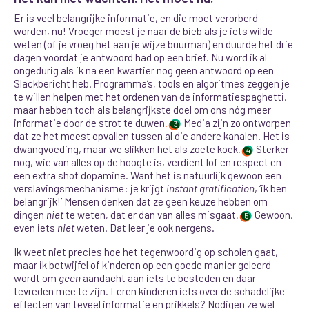
Er is veel belangrijke informatie, en die moet verorberd
worden, nu! Vroeger moest je naar de bieb als je iets wilde
weten (of je vroeg het aan je wijze buurman) en duurde het drie
dagen voordat je antwoord had op een brief. Nu word ik al
ongedurig als ik na een kwartier nog geen antwoord op een
Slackbericht heb. Programma’s, tools en algoritmes zeggen je
te willen helpen met het ordenen van de informatiespaghetti,
maar hebben toch als belangrijkste doel om ons nóg meer
informatie door de strot te duwen
.
Media zijn zo ontworpen
3
dat ze het meest opvallen tussen al die andere kanalen. Het is
dwangvoeding, maar we slikken het als zoete koek
.
Sterker
4
nog, wie van alles op de hoogte is, verdient lof en respect en
een extra shot dopamine. Want het is natuurlijk gewoon een
verslavingsmechanisme: je krijgt
instant gratification
, ‘ik ben
belangrijk!’ Mensen denken dat ze geen keuze hebben om
dingen
niet
te weten, dat er dan van alles misgaat
.
Gewoon,
5
even iets
niet
weten. Dat leer je ook nergens.
Ik weet niet precies hoe het tegenwoordig op scholen gaat,
maar ik betwijfel of kinderen op een goede manier geleerd
wordt om
geen
aandacht aan iets te besteden en daar
tevreden mee te zijn. Leren kinderen iets over de schadelijke
effecten van teveel informatie en prikkels? Nodigen ze wel