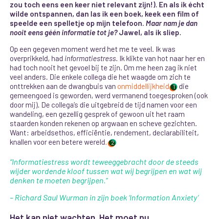
zou toch eens een keer niet relevant zijn!). En als ik écht
wilde ontspannen, dan las ik een boek, keek een film of
speelde een spelletje op mijn telefoon.
Maar nam je dan
nooit eens géén informatie tot je?
Jawel, als ik sliep.
Op een gegeven moment werd het me te veel. Ik was
overprikkeld, had
informatiestress
. Ik klikte van hot naar her en
had toch nooit het gevoel bij te zijn. Om me heen zag ik niet
veel anders. Die enkele collega die het waagde om zich te
onttrekken aan de dwangbuis van
onmiddellijkheid
die
1
gemeengoed is geworden, werd vermanend toegesproken (ook
door mij). De collega’s die uitgebreid de tijd namen voor een
wandeling
, een gezellig gesprek of gewoon uit het raam
staarden konden rekenen op argwaan en scheve gezichten.
Want: arbeidsethos, efficiëntie, rendement, declarabiliteit,
knallen voor een betere wereld
.
2
“Informatiestress wordt teweeggebracht door de steeds
wijder wordende kloof tussen wat wij begrijpen en wat wij
denken te moeten begrijpen.”
– Richard Saul Wurman in zijn boek ‘Information Anxiety’
Het kan niet wachten. Het moet nu.