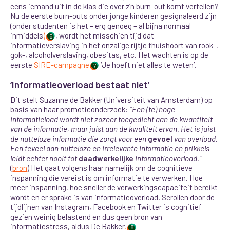
eens iemand uit in de klas die over z’n burn-out komt vertellen?
Nu de eerste burn-outs onder jonge kinderen gesignaleerd zijn
(onder studenten is het – erg genoeg – al bijna normaal
inmiddels
)
, wordt het misschien tijd dat
6
informatieverslaving in het onzalige rijtje thuishoort van rook-,
gok-, alcoholverslaving, obesitas, etc. Het wachten is op de
eerste
SIRE-campagne
‘Je hoeft niet alles te weten’
.
7
‘Informatieoverload bestaat niet’
Dit stelt Suzanne de Bakker (Universiteit van Amsterdam) op
basis van haar promotieonderzoek:
“
Een (te) hoge
informatieload wordt niet zozeer toegedicht aan de kwantiteit
van de informatie, maar juist aan de kwaliteit ervan. Het is juist
de nutteloze informatie die zorgt voor een
gevoel
van overload.
Een teveel aan nutteloze en irrelevante informatie en prikkels
leidt echter nooit tot
daadwerkelijke
informatieoverload.”
(
bron
) Het gaat volgens haar namelijk om de cognitieve
inspanning die vereist is om informatie te verwerken. Hoe
meer inspanning, hoe sneller de verwerkingscapaciteit bereikt
wordt en er sprake is van informatieoverload. Scrollen door de
tijdlijnen van Instagram, Facebook en Twitter is cognitief
gezien weinig belastend en dus geen bron van
informatiestress, aldus De Bakker
.
8