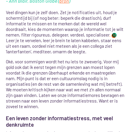
– Ann Blair, Boston Globe (
bron
)
Veel dingen kun je zelf doen. Zet je notificaties uit, houd je
schermtijd bij (of nog beter: beperk die drastisch), durf
informatie te missen en te merken dat de wereld wel
doordraait, kies de momenten waarop je informatie tot je wilt
nemen, filter rigoureus, delegeer, verdeel, specialiseer
.
10
Leer je te vervelen, leer je brein te laten kabbelen, staar eens
uit een raam
, oordeel niet meteen als je een collega ziet
‘lanterfanten’, mediteer, omarm de leegte.
Oké, voor sommigen wordt het nu iets te zweverig. Voor mij
gold ook dat ik eerst tegen mijn grenzen aan moest lopen
voordat ik die grenzen überhaupt erkende en maatregelen
nam. Mijn punt is dat er een cultuuromslag nodig is in
organisaties (en de rest van de samenleving wat mij betreft).
We moeten kritisch kijken naar wat we met z’n allen normaal
zijn gaan vinden. Laten we onze informatiemores bevragen en
streven naar een leven zonder informatiestress. Want er is
zoveel te winnen.
Een leven zonder informatiestress, met veel
denkruimte