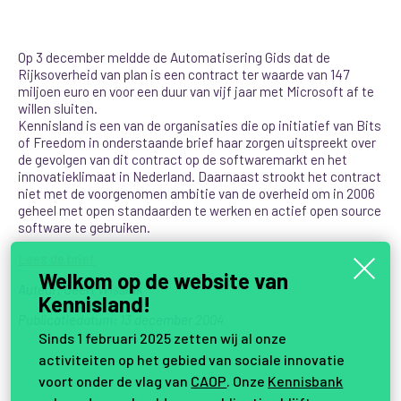
Op 3 december meldde de Automatisering Gids dat de
Rijksoverheid van plan is een contract ter waarde van 147
miljoen euro en voor een duur van vijf jaar met Microsoft af te
willen sluiten.
Kennisland is een van de organisaties die op initiatief van Bits
of Freedom in onderstaande brief haar zorgen uitspreekt over
de gevolgen van dit contract op de softwaremarkt en het
innovatieklimaat in Nederland. Daarnaast strookt het contract
niet met de voorgenomen ambitie van de overheid om in 2006
geheel met open standaarden te werken en actief open source
software te gebruiken.
Lees de brief
Welkom op de website van
Auteur: Geert Wissink
Kennisland!
Publicatiedatum: 13 december 2004
Sinds 1 februari 2025 zetten wij al onze
activiteiten op het gebied van sociale innovatie
voort onder de vlag van
CAOP
. Onze
Kennisbank