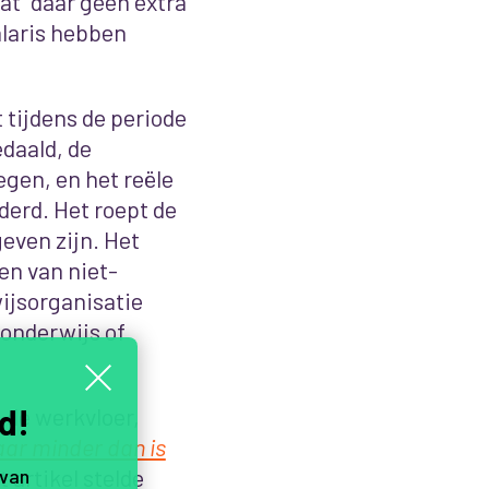
dat “daar géén extra
laris hebben
at tijdens de periode
daald, de
gen, en het reële
derd. Het roept de
even zijn. Het
en van niet-
ijsorganisatie
 onderwijs of
d!
 de werkvloer,
aar minder dan is
t artikel stelde
 van