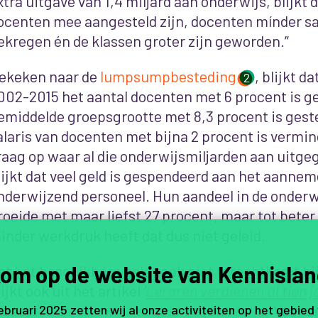
xtra uitgave van 1,4 miljard aan onderwijs, blijkt 
ocenten mee aangesteld zijn, docenten mínder sa
ekregen én de klassen groter zijn geworden.”
ekeken naar de
lumpsumpbesteding
, blijkt d
2
002-2015 het aantal docenten met 6 procent is ge
emiddelde groepsgrootte met 8,3 procent is geste
alaris van docenten met bijna 2 procent is vermin
raag op waar al die onderwijsmiljarden aan uitgeg
lijkt dat veel geld is gespendeerd aan het aannem
nderwijzend personeel. Hun aandeel in de onderw
roeide met maar liefst 27 procent, maar tot beter
inder werkdruk heeft dat dus niet geleid.
om op de website van Kennislan
at het beschikbare geld vaak niet terechtkomt bij
lijkt ook uit het artikel
‘
Leraren verdienen al tien j
fgesproken – terwijl het geld er gewoon is.
’
Voor di
februari 2025 zetten wij al onze activiteiten op het gebied