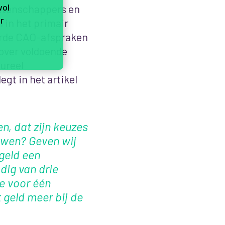
vol
wetenschappers en
r
 in het primair
arde CAO-afspraken
over voldoende
ureel
gt in het artikel
en, dat zijn keuzes
uwen? Geven wij
geld een
dig van drie
e voor één
 geld meer bij de