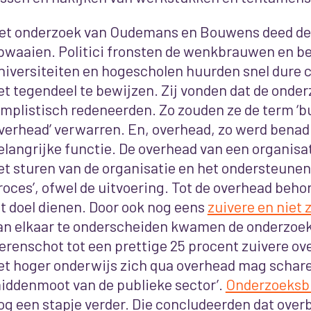
et onderzoek van Oudemans en Bouwens deed dest
pwaaien. Politici fronsten de wenkbrauwen en b
niversiteiten en hogescholen huurden snel dure 
et tegendeel te bewijzen. Zij vonden dat de onder
implistisch redeneerden. Zo zouden ze de term ‘b
overhead’ verwarren. En, overhead, zo werd benad
elangrijke functie. De overhead van een organisat
et sturen van de organisatie en het ondersteunen
roces’, ofwel de uitvoering. Tot de overhead behor
it doel dienen. Door ook nog eens
zuivere en niet 
an elkaar te onderscheiden kwamen de onderzoek
erenschot tot een prettige 25 procent zuivere o
et hoger onderwijs zich qua overhead mag scharen
iddenmoot van de publieke sector’.
Onderzoeksb
og een stapje verder. Die concludeerden dat over