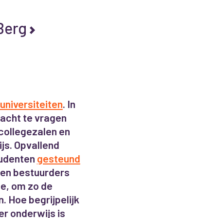
 Berg
universiteiten
. In
acht te vragen
collegezalen en
js. Opvallend
tudenten
gesteund
 en bestuurders
ge, om zo de
. Hoe begrijpelijk
er onderwijs is