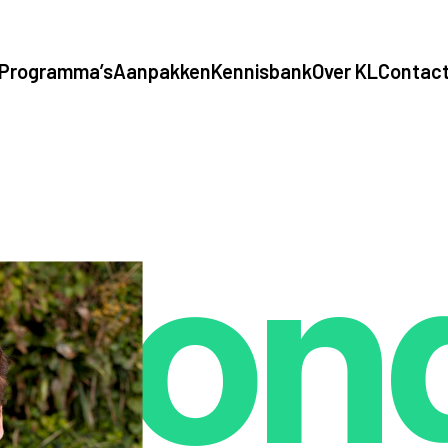
Programma’s
Aanpakken
Kennisbank
Over KL
Contac
lon