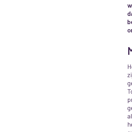
w
d
b
o
H
z
g
T
p
g
a
h