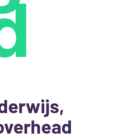
d
derwijs,
overhead