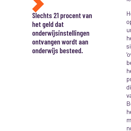
H
Slechts 21 procent van
o
het geld dat
u
onderwijsinstellingen
h
ontvangen wordt aan
s
onderwijs besteed.
‘
b
h
p
d
v
B
h
m
n