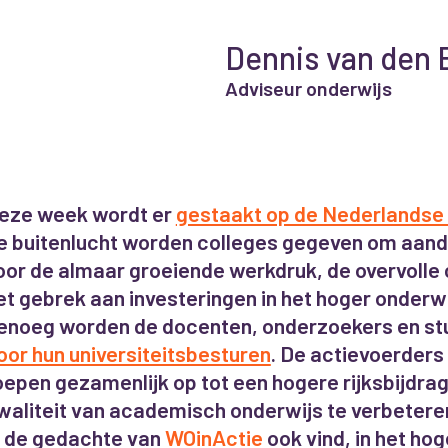
Dennis van den
Adviseur onderwijs
eze week wordt er
gestaakt op de Nederlandse 
e buitenlucht worden colleges gegeven om aand
oor de almaar groeiende werkdruk, de overvolle 
et gebrek aan investeringen in het hoger onderwi
enoeg worden de docenten, onderzoekers en s
oor hun universiteitsbesturen
. De actievoerders
oepen gezamenlijk op tot een hogere rijksbijdra
waliteit van academisch onderwijs te verbeteren
k de gedachte van
WOinActie
ook vind, in het hog