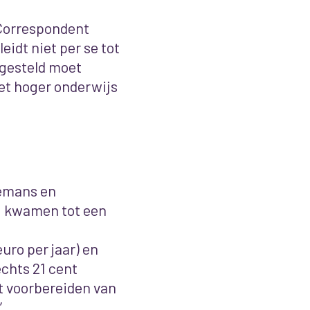
 Correspondent
eidt niet per se tot
 gesteld moet
et hoger onderwijs
emans en
ij kwamen tot een
uro per jaar) en
echts 21 cent
et voorbereiden van
’
.