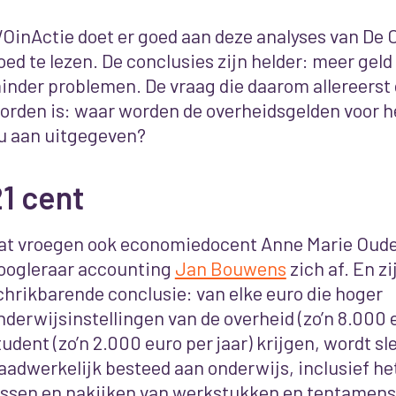
OinActie doet er goed aan deze analyses van De
oed te lezen. De conclusies zijn helder: meer geld l
inder problemen.
De vraag die daarom allereerst
orden is: waar worden de overheidsgelden voor h
u aan uitgegeven?
1 cent
at vroegen ook economiedocent Anne Marie Oud
oogleraar accounting
Jan Bouwens
zich af. En z
chrikbarende conclusie: van elke euro die hoger
nderwijsinstellingen van de overheid (zo’n 8.000 e
tudent (zo’n 2.000 euro per jaar) krijgen, wordt sl
daadwerkelijk besteed aan onderwijs, inclusief h
essen en nakijken van werkstukken en tentamens