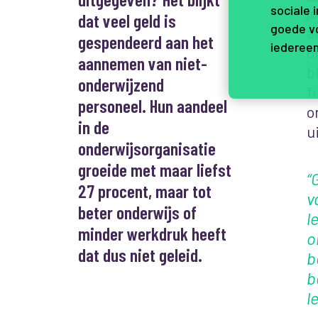
sociale 
j
dat veel geld is
goede vo
a
gespendeerd aan het
iedereen
o
aannemen van niet-
b
onderwijzend
f
personeel. Hun aandeel
o
in de
u
onderwijsorganisatie
groeide met maar liefst
“
27 procent, maar tot
v
beter onderwijs of
l
minder werkdruk heeft
o
dat dus niet geleid.
b
b
l