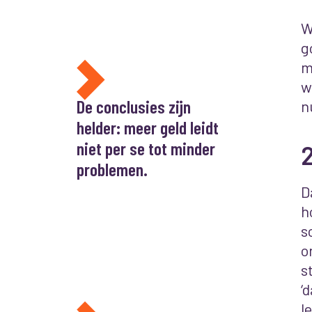
W
g
m
w
De conclusies zijn
n
helder: meer geld leidt
niet per se tot minder
2
problemen.
D
h
s
o
s
‘
l