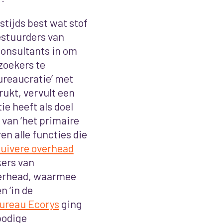
ijds best wat stof
estuurders van
consultants in om
zoekers te
ureaucratie’ met
rukt, vervult een
ie heeft als doel
 van ‘het primaire
en alle functies die
zuivere overhead
ers van
verhead, waarmee
 ‘in de
ureau Ecorys
ging
bodige