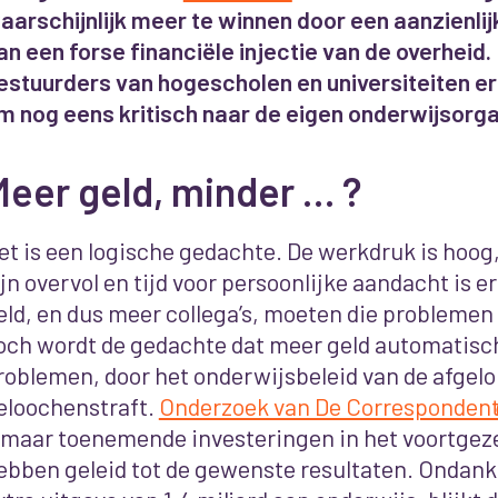
aarschijnlijk meer te winnen door een aanzienlij
an een forse financiële injectie van de overhei
estuurders van hogescholen en universiteiten e
m nog eens kritisch naar de eigen onderwijsorgan
Meer geld, minder … ?
et is een logische gedachte. De werkdruk is hoog,
ijn overvol en tijd voor persoonlijke aandacht is e
eld, en dus meer collega’s, moeten die problemen z
och wordt de gedachte dat meer geld automatisch
roblemen, door het onderwijsbeleid van de afgel
eloochenstraft.
Onderzoek van De Corresponden
lmaar toenemende investeringen in het voortgeze
ebben geleid tot de gewenste resultaten. Ondanks