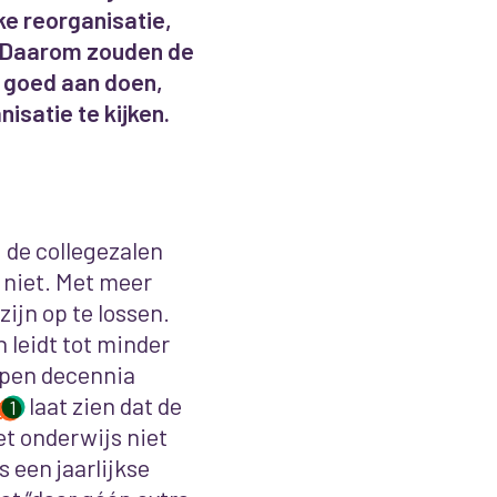
ke reorganisatie,
d. Daarom zouden de
r goed aan doen,
isatie te kijken.
 de collegezalen
r niet. Met meer
ijn op te lossen.
 leidt tot minder
open decennia
t
laat zien dat de
1
t onderwijs niet
 een jaarlijkse