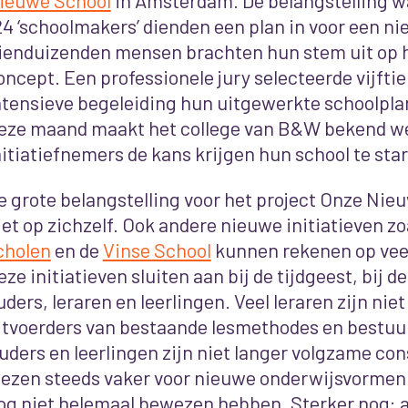
ieuwe School
in Amsterdam. De belangstelling w
24 ‘schoolmakers’ dienden een plan in voor een ni
ienduizenden mensen brachten hun stem uit op h
oncept. Een professionele jury selecteerde vijftie
ntensieve begeleiding hun uitgewerkte schoolpla
eze maand maakt het college van B&W bekend we
nitiatiefnemers de kans krijgen hun school te sta
e grote belangstelling voor het project Onze Nie
iet op zichzelf. Ook andere nieuwe initiatieven zo
cholen
en de
Vinse School
kunnen rekenen op veel
eze initiatieven sluiten aan bij de tijdgeest, bij 
uders, leraren en leerlingen. Veel leraren zijn nie
itvoerders van bestaande lesmethodes en bestuurl
uders en leerlingen zijn niet langer volgzame c
iezen steeds vaker voor nieuwe onderwijsvormen –
og niet helemaal bewezen hebben. Sterker nog: a