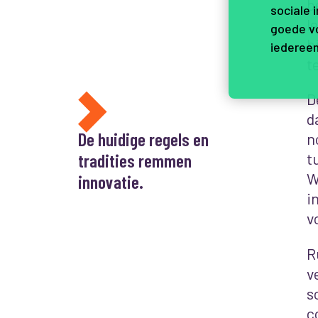
b
sociale 
l
goede vo
b
iedereen
t
D
d
De huidige regels en
n
tradities remmen
t
W
innovatie.
i
v
R
v
s
c