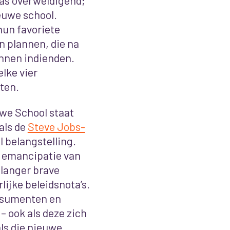
as overweldigend;
euwe school.
un favoriete
n plannen, die na
nnen indienden.
lke vier
rten.
uwe School staat
als de
Steve Jobs-
 belangstelling.
de emancipatie van
t langer brave
ijke beleidsnota’s.
onsumenten
en
 ook als deze zich
ls die nieuwe