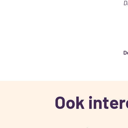
D
D
Ook inte