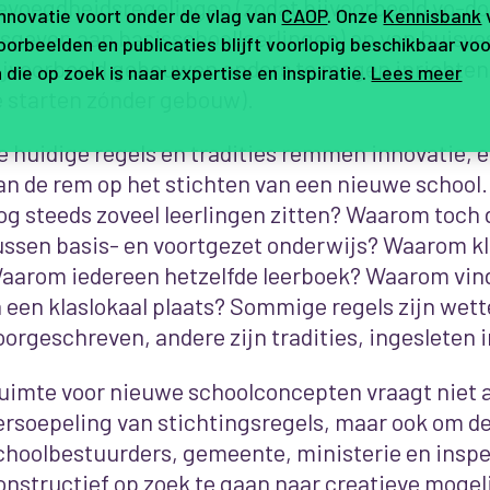
evoegdheidsregelingen (zodat bijvoorbeeld vo-
innovatie voort onder de vlag van
CAOP
. Onze
Kennisbank
esgeven aan basisschoolleerlingen) en van huisve
orbeelden en publicaties blijft voorlopig beschikbaar voo
ijvoorbeeld gebouwen anders te mogen inrichten 
 die op zoek is naar expertise en inspiratie.
Lees meer
e starten zónder gebouw).
e huidige regels en tradities remmen innovatie
, 
an de rem op het stichten van een nieuwe school.
og steeds zoveel leerlingen zitten? Waarom toch d
ussen basis- en voortgezet onderwijs? Waarom kl
aarom iedereen hetzelfde leerboek? Waarom vind
n een klaslokaal plaats? Sommige regels zijn wette
oorgeschreven, andere zijn tradities, ingesleten 
uimte voor nieuwe schoolconcepten vraagt niet 
ersoepeling van stichtingsregels, maar ook om de
choolbestuurders, gemeente, ministerie en insp
onstructief op zoek te gaan naar creatieve moge