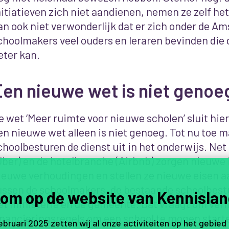
nitiatieven zich niet aandienen, nemen ze zelf het i
an ook niet verwonderlijk dat er zich onder de 
choolmakers veel ouders en leraren bevinden die 
eter kan.
Een nieuwe wet is niet genoe
e wet ‘Meer ruimte voor nieuwe scholen’ sluit hie
en nieuwe wet alleen is niet genoeg. Tot nu toe
choolbesturen de dienst uit in het onderwijs. Net 
Uber) en de hotelbranche (Airbnb) zorgen nieuwe i
ieuwe verhoudingen en stellen ze nieuwe eisen 
ussen de schoolmakers, de bestaande schoolbestu
om op de website van Kennislan
et ministerie en de gemeente. Dat vraagt om ver
inancieringsregels om een school te mogen start
februari 2025 zetten wij al onze activiteiten op het gebied