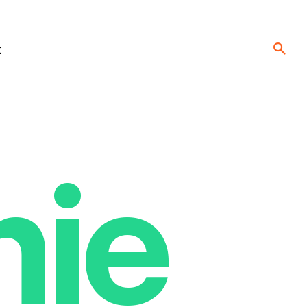
t
nie