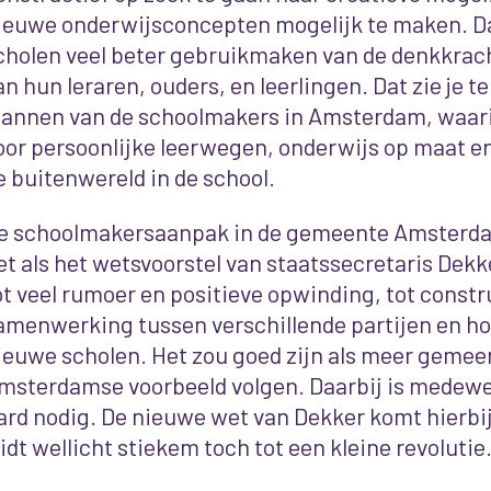
ieuwe onderwijsconcepten mogelijk te maken. D
cholen veel beter gebruikmaken van de denkkrac
an hun leraren, ouders, en leerlingen.
Dat zie je t
lannen van de schoolmakers in Amsterdam, waari
oor persoonlijke leerwegen, onderwijs op maat e
e buitenwereld in de school.
e schoolmakersaanpak in de gemeente Amsterdam
et als het wetsvoorstel van staatssecretaris Dekke
ot veel rumoer en positieve opwinding, tot constr
amenwerking tussen verschillende partijen en hop
ieuwe scholen. Het zou goed zijn als meer gemee
msterdamse voorbeeld volgen. Daarbij is medewer
ard nodig. De nieuwe wet van Dekker komt hierbij
eidt wellicht stiekem toch tot een kleine revolutie