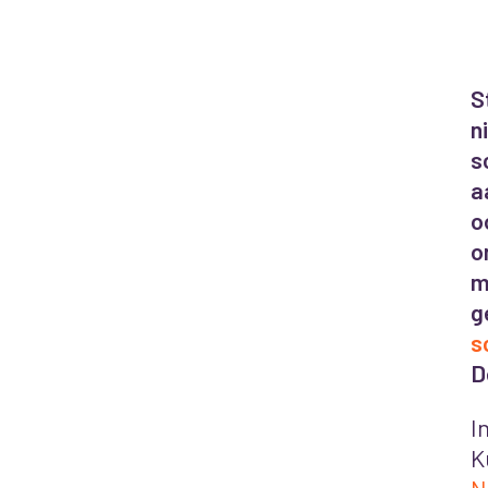
S
n
s
a
o
o
m
g
s
D
I
K