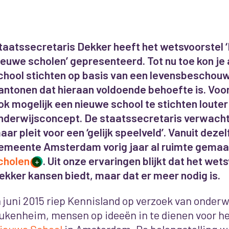
taatssecretaris Dekker heeft het wetsvoorstel 
ieuwe scholen’ gepresenteerd. Tot nu toe kon je
chool stichten op basis van een levensbeschouwi
antonen dat hieraan voldoende behoefte is. Voo
ok mogelijk een nieuwe school te stichten louter
nderwijsconcept. De staatssecretaris verwacht 
aar pleit voor een ‘gelijk speelveld’. Vanuit dezel
emeente Amsterdam vorig jaar al ruimte gemaa
cholen
. Uit onze ervaringen blijkt dat het wet
+
ekker kansen biedt, maar dat er meer nodig is.
n juni 2015 riep Kennisland
op verzoek van onderw
ukenheim, mensen op ideeën in te dienen voor he