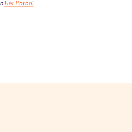
in
Het Parool
.