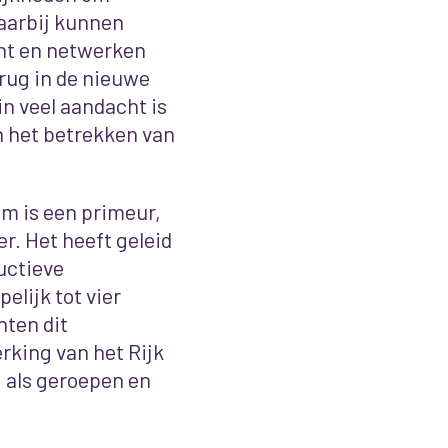
aarbij kunnen
ht en netwerken
erug in de nieuwe
n veel aandacht is
n het betrekken van
 is een primeur,
r. Het heeft geleid
uctieve
elijk tot vier
nten dit
king van het Rijk
 als geroepen en
.