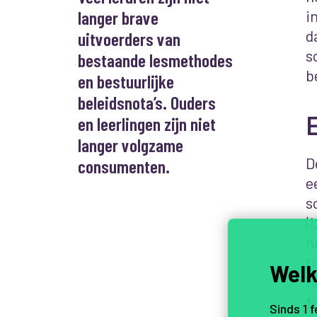
langer brave
i
d
uitvoerders van
s
bestaande lesmethodes
b
en bestuurlijke
beleidsnota’s. Ouders
en leerlingen zijn niet
langer volgzame
D
consumenten.
e
s
(
n
t
Welk
h
f
Sinds 1 