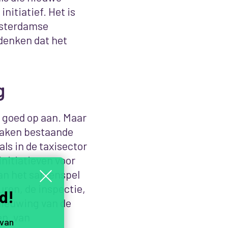
nitiatief. Het is
Amsterdamse
denken dat het
g
r goed op aan. Maar
 maken bestaande
als in de taxisector
nitiatieven voor
aan het samenspel
ren, de inspectie,
d!
nieuwing van de
en, van
 van