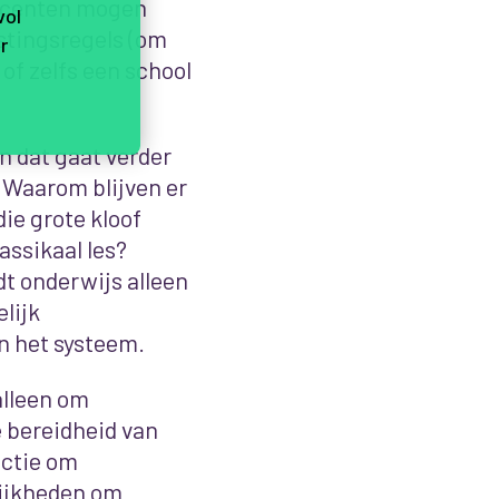
docenten mogen
vol
stingsregels (om
r
of zelfs een school
en dat gaat verder
 Waarom blijven er
ie grote kloof
assikaal les?
t onderwijs alleen
lijk
in het systeem.
alleen om
 bereidheid van
ectie om
lijkheden om