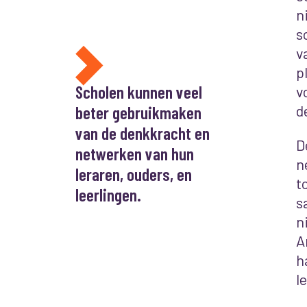
n
s
v
p
Scholen kunnen veel
v
beter gebruikmaken
d
van de denkkracht en
D
netwerken van hun
n
leraren, ouders, en
t
leerlingen.
s
n
A
h
l