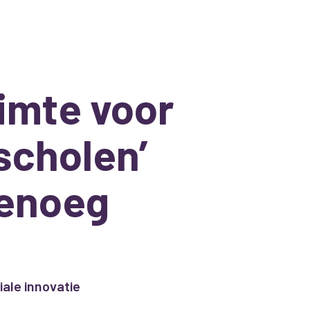
uimte voor
scholen’
genoeg
iale innovatie