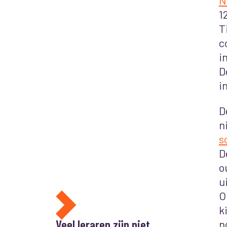
N
1
T
c
i
D
i
D
n
s
D
o
u
O
k
Veel leraren zijn niet
n