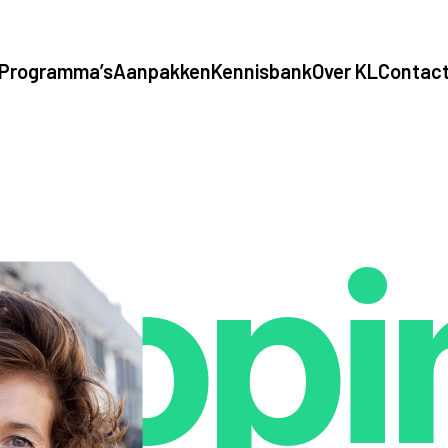
Programma’s
Aanpakken
Kennisbank
Over KL
Contac
opi