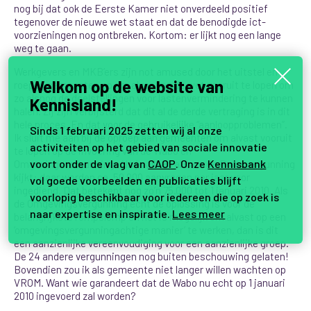
nog bij dat ook de Eerste Kamer niet onverdeeld positief
tegenover de nieuwe wet staat en dat de benodigde ict-
voorzieningen nog ontbreken. Kortom: er lijkt nog een lange
weg te gaan.
Werkgevers en MKB’ers zijn not amused door het uitstel en
Welkom op de website van
roepen gemeenten op om alvast op de wet vooruit te lopen om
zo alsnog de doelstellingen voor lastenvermindering te kunnen
Kennisland!
halen. Zij zijn verbijsterd dat dit al de derde vertraging is in dit
hele proces. En dat voor de gebruikelijke “aanloopproblemen”.
Sinds 1 februari 2025 zetten wij al onze
Ik sluit me aan bij de oproep aan gemeenten om alvast vooruit
activiteiten op het gebied van sociale innovatie
te lopen op de invoering van de Wabo en
voort onder de vlag van
CAOP
. Onze
Kennisbank
Omgevingsvergunning. Als je alleen al naar de Bouwvergunning
kijkt: daar worden ca. 50.000 aanvragen per jaar voor
vol goede voorbeelden en publicaties blijft
ingediend. Dat betekent nog zo’n 75.000 tot 1 januari 2010. Als
voorlopig beschikbaar voor iedereen die op zoek is
de Omgevingsvergunning echt de oplossing is voor de
naar expertise en inspiratie.
Lees meer
belangrijkste rompslomp en het is mogelijk om alvast op een
‘omgevingsvergunningachtige manier’ te werken, dan is dit
een aanzienlijke vereenvoudiging voor een aanzienlijke groep.
De 24 andere vergunningen nog buiten beschouwing gelaten!
Bovendien zou ik als gemeente niet langer willen wachten op
VROM. Want wie garandeert dat de Wabo nu echt op 1 januari
2010 ingevoerd zal worden?