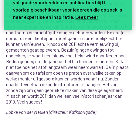
vol goede voorbeelden en publicaties blijft
voor de Nederlandse gemeenten. Dat er flink bezuinigd moet
voorlopig beschikbaar voor iedereen die op zoek is
worden staat vast. En dan komen er ook nog eens nieuwe
taken en verantwoordelijkheden op de gemeente af, zoals die
naar expertise en inspiratie.
Lees meer
voor de jeugdzorg. Het is allemaal niet onverwachts, maar
toch: ga er maar aan staan. Houd echter in gedachten dat uit
nood soms de prachtigste dingen geboren worden. En dat je
soms tot een dieptepunt moet gaan om uiteindelijk echt te
kunnen vernieuwen. Ik hoop dat 2011 échte vernieuwing bij
gemeenten gaat opleveren. Bezuinigingen dwingen tot
nadenken, er waait een nieuwe politieke wind door Nederland.
Reden genoeg om dit jaar het heft in handen te nemen. Kijk
niet toe hoe het stof langzaam weer neerdwarrelt. Ga in plaats
daarvan om de tafel om open te praten over welke taken op
welke manier uitgevoerd kunnen worden vanaf nu. Zonder
daarbij teveel aan de oude structuren te hangen. Het zou
zonde zijn om geen gebruik te maken van deze gelegenheid.
Misschien wordt 2011 dan wel een veel historischer jaar dan
2010. Veel succes!
Lobke van der Meulen (directeur Kafkabrigade)