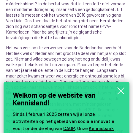
middenkabinet? In de herfst was Rutte I een feit: niet zomaar
een minderheidsregering, maar zelfs een gedoogkabinet. Dit
laatste is meteen ook het woord van 2010 geworden volgens
Van Dale. Ook toen daalde het stof nog niet neer. Eerst deden
zich nog wat schandaaltjes voor rond (met name) PVV-
Kamerleden. Maar belangrijker zijn de gigantische
bezuinigingen die Rutte I aankondigde.
Het was veel om te verwerken voor de Nederlandse overheid.
Het leek wel of Nederland het grootste deel van het jaar op slot
zat. Niemand wilde bewegen zolang het nog onduidelijk was
welke politieke kant het op zou gaan. Maar zo tegen het einde
van het jaar leek de lente in de lucht te hangen. Langzaam
maar zeker kwam er weer wat energie en enthousiasme los bij
gemeenten en ministeries. Mensen willen weer aan de slag.
Zijn op zoek naar nieuwe mogelijkheden om ook in het huidige
klimaat hun taken zo goed mogelijk te kunnen uitvoeren. De
Welkom op de website van
term ‘meer met minder’ is niet voor niets erg populair op dit
Kennisland!
moment. Betere diensten leveren, met minder geld (en
capaciteit). Ik hoop dat gemeenten in heel 2011 die energie
Sinds 1 februari 2025 zetten wij al onze
vast kunnen houden en misschien zelfs nog wel kunnen
activiteiten op het gebied van sociale innovatie
vergroten.
voort onder de vlag van
CAOP
. Onze
Kennisbank
Toegegeven, het zal vast niet het gemakkelijkste jaar worden