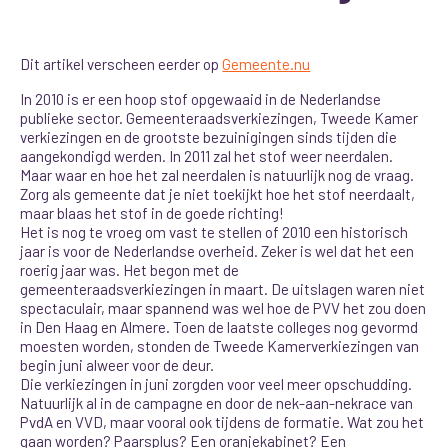
Dit artikel verscheen eerder op
Gemeente.nu
In 2010 is er een hoop stof opgewaaid in de Nederlandse
publieke sector. Gemeenteraadsverkiezingen, Tweede Kamer
verkiezingen en de grootste bezuinigingen sinds tijden die
aangekondigd werden. In 2011 zal het stof weer neerdalen.
Maar waar en hoe het zal neerdalen is natuurlijk nog de vraag.
Zorg als gemeente dat je niet toekijkt hoe het stof neerdaalt,
maar blaas het stof in de goede richting!
Het is nog te vroeg om vast te stellen of 2010 een historisch
jaar is voor de Nederlandse overheid. Zeker is wel dat het een
roerig jaar was. Het begon met de
gemeenteraadsverkiezingen in maart. De uitslagen waren niet
spectaculair, maar spannend was wel hoe de PVV het zou doen
in Den Haag en Almere. Toen de laatste colleges nog gevormd
moesten worden, stonden de Tweede Kamerverkiezingen van
begin juni alweer voor de deur.
Die verkiezingen in juni zorgden voor veel meer opschudding.
Natuurlijk al in de campagne en door de nek-aan-nekrace van
PvdA en VVD, maar vooral ook tijdens de formatie. Wat zou het
gaan worden? Paarsplus? Een oranjekabinet? Een