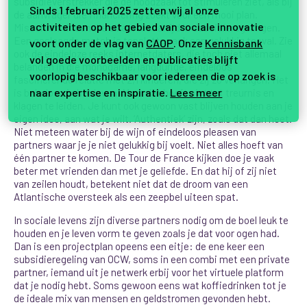
subsidieverstrekker die de noodzaak tot stimuleren ziet, als bij
Sinds 1 februari 2025 zetten wij al onze
de aanvrager die financiering zoekt voor een mooi plan.
activiteiten op het gebied van sociale innovatie
Misschien vinden die elkaar niet altijd in subsidieregelingen.
Een geslaagde match is tenslotte vaak een gelukkig toeval. Zie
voort onder de vlag van
CAOP
. Onze
Kennisbank
ook de eindeloze reeks internetdaters, die toch niet allemaal
vol goede voorbeelden en publicaties blijft
belanden in die monogame, langdurige, eindeloos
voorlopig beschikbaar voor iedereen die op zoek is
fascinerende relatie met 2,1 kinderen, die zij zo verlangen. Het
naar expertise en inspiratie.
Lees meer
is behelpen in het leven. Maar dat hoeft niet tot treurnis en
klagen te leiden. Je kunt ook gewoon vast blijven houden aan je
eigen idee, aan wat je wilt. ‘Authentiek’ zijn, zoals dat dan heet.
Niet meteen water bij de wijn of eindeloos pleasen van
partners waar je je niet gelukkig bij voelt. Niet alles hoeft van
één partner te komen. De Tour de France kijken doe je vaak
beter met vrienden dan met je geliefde. En dat hij of zij niet
van zeilen houdt, betekent niet dat de droom van een
Atlantische oversteek als een zeepbel uiteen spat.
In sociale levens zijn diverse partners nodig om de boel leuk te
houden en je leven vorm te geven zoals je dat voor ogen had.
Dan is een projectplan opeens een eitje: de ene keer een
subsidieregeling van OCW, soms in een combi met een private
partner, iemand uit je netwerk erbij voor het virtuele platform
dat je nodig hebt. Soms gewoon eens wat koffiedrinken tot je
de ideale mix van mensen en geldstromen gevonden hebt.