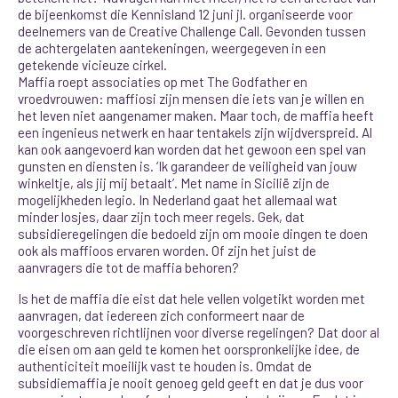
de bijeenkomst die Kennisland 12 juni jl. organiseerde voor
deelnemers van de Creative Challenge Call. Gevonden tussen
de achtergelaten aantekeningen, weergegeven in een
getekende vicieuze cirkel.
Maffia roept associaties op met The Godfather en
vroedvrouwen: maffiosi zijn mensen die iets van je willen en
het leven niet aangenamer maken. Maar toch, de maffia heeft
een ingenieus netwerk en haar tentakels zijn wijdverspreid. Al
kan ook aangevoerd kan worden dat het gewoon een spel van
gunsten en diensten is. ‘Ik garandeer de veiligheid van jouw
winkeltje, als jij mij betaalt’. Met name in Sicilië zijn de
mogelijkheden legio. In Nederland gaat het allemaal wat
minder losjes, daar zijn toch meer regels. Gek, dat
subsidieregelingen die bedoeld zijn om mooie dingen te doen
ook als maffioos ervaren worden. Of zijn het juist de
aanvragers die tot de maffia behoren?
Is het de maffia die eist dat hele vellen volgetikt worden met
aanvragen, dat iedereen zich conformeert naar de
voorgeschreven richtlijnen voor diverse regelingen? Dat door al
die eisen om aan geld te komen het oorspronkelijke idee, de
authenticiteit moeilijk vast te houden is. Omdat de
subsidiemaffia je nooit genoeg geld geeft en dat je dus voor