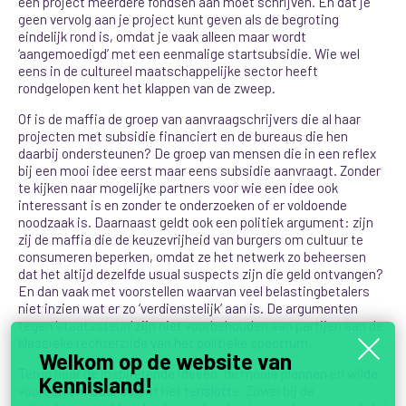
een project meerdere fondsen aan moet schrijven. En dat je
geen vervolg aan je project kunt geven als de begroting
eindelijk rond is, omdat je vaak alleen maar wordt
‘aangemoedigd’ met een eenmalige startsubsidie. Wie wel
eens in de cultureel maatschappelijke sector heeft
rondgelopen kent het klappen van de zweep.
Of is de maffia de groep van aanvraagschrijvers die al haar
projecten met subsidie financiert en de bureaus die hen
daarbij ondersteunen? De groep van mensen die in een reflex
bij een mooi idee eerst maar eens subsidie aanvraagt. Zonder
te kijken naar mogelijke partners voor wie een idee ook
interessant is en zonder te onderzoeken of er voldoende
noodzaak is. Daarnaast geldt ook een politiek argument: zijn
zij de maffia die de keuzevrijheid van burgers om cultuur te
consumeren beperken, omdat ze het netwerk zo beheersen
dat het altijd dezelfde usual suspects zijn die geld ontvangen?
En dan vaak met voorstellen waarvan veel belastingbetalers
niet inzien wat er zo ‘verdienstelijk’ aan is. De argumenten
tegen ‘staatssteun’ zijn niet voorbehouden aan partijen aan de
klassieke rechterzijde van het politieke spectrum.
Welkom op de website van
Terug naar de inspirerende ideeën, de mooie plannen en wilde
Kennisland!
voorstellen. Daar begint het tenslotte. Zowel bij de