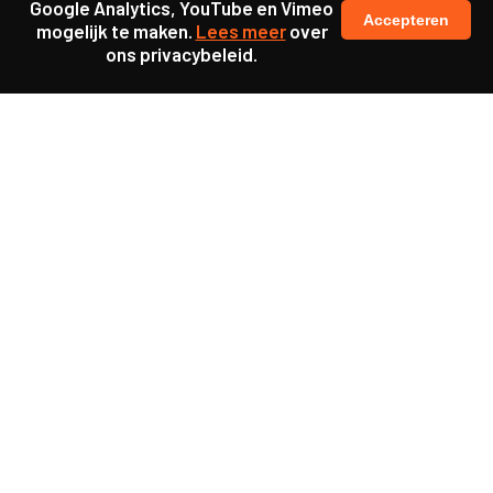
Google Analytics, YouTube en Vimeo
Accepteren
mogelijk te maken.
Lees meer
over
ons privacybeleid.
Samen maakten we ons sterk voor
meer prioriteit voor gezondheid in onze samenleving.
kennis en ervaring van jongeren en onderwijsprofessionals
als uitgangspunt voor beter onderwijs.
een beter functionerende overheid door versterkte
samenwerking met bewoners.
info@caop.nl
Praktische informatie